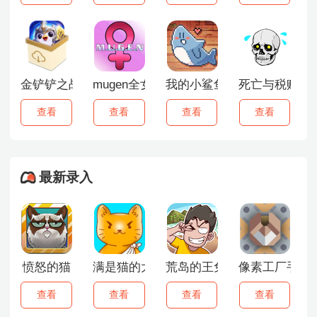
金铲铲之战云游戏
mugen全女格斗
我的小鲨鱼
死亡与税赋
查看
查看
查看
查看
最新录入
愤怒的猫
满是猫的大楼2
荒岛的王免广告版
像素工厂手机
查看
查看
查看
查看