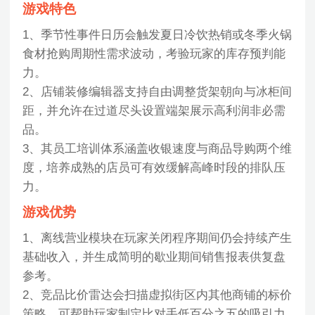
游戏特色
1、季节性事件日历会触发夏日冷饮热销或冬季火锅
食材抢购周期性需求波动，考验玩家的库存预判能
力。
2、店铺装修编辑器支持自由调整货架朝向与冰柜间
距，并允许在过道尽头设置端架展示高利润非必需
品。
3、其员工培训体系涵盖收银速度与商品导购两个维
度，培养成熟的店员可有效缓解高峰时段的排队压
力。
游戏优势
1、离线营业模块在玩家关闭程序期间仍会持续产生
基础收入，并生成简明的歇业期间销售报表供复盘
参考。
2、竞品比价雷达会扫描虚拟街区内其他商铺的标价
策略，可帮助玩家制定比对手低百分之五的吸引力