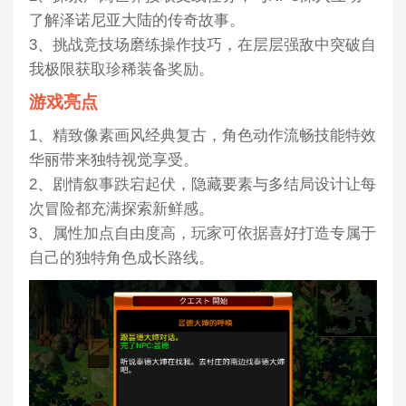
了解泽诺尼亚大陆的传奇故事。
3、挑战竞技场磨练操作技巧，在层层强敌中突破自
我极限获取珍稀装备奖励。
游戏亮点
1、精致像素画风经典复古，角色动作流畅技能特效
华丽带来独特视觉享受。
2、剧情叙事跌宕起伏，隐藏要素与多结局设计让每
次冒险都充满探索新鲜感。
3、属性加点自由度高，玩家可依据喜好打造专属于
自己的独特角色成长路线。