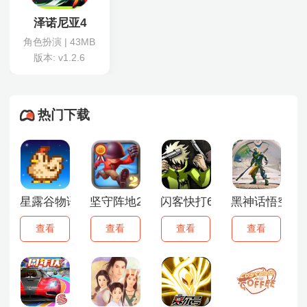
泽诺尼亚4
角色扮演 | 43MB
版本: v1.2.6
热门下载
星露谷物语1.6.15手机版
坚守阵地2安卓版
闪客快打6手机版
黑神话悟空手
查看
查看
查看
查看