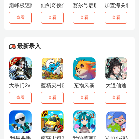
巅峰极速网易版
仙剑奇侠传1
赛尔号启航手游
加查海关和咖
查看
查看
查看
查看
最新录入
大掌门2vivo版
蓝精灵村庄中文版
宠物风暴
大道仙途
查看
查看
查看
查看
我是杀手
疯狂出租车2汉化版
我的美丽日记
米加小镇沙漠