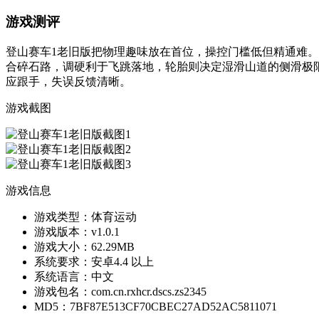
游戏测评
登山赛车1老旧版把物理趣味放在首位，操控门槛低但精通难
合碎石路，调硬利于飞跳落地，轮胎则决定湿滑山道的侧滑极
应跟手，失误反馈清晰。
游戏截图
游戏信息
游戏类型：
体育运动
游戏版本：
v1.0.1
游戏大小：
62.29MB
系统要求：
安卓4.4 以上
系统语言：
中文
游戏包名：
com.cn.rxhcr.dscs.zs2345
MD5：
7BF87E513CF70CBEC27AD52AC5811071