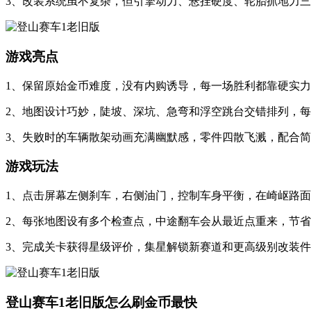
3、改装系统虽不复杂，但引擎动力、悬挂硬度、轮胎抓地力
游戏亮点
1、保留原始金币难度，没有内购诱导，每一场胜利都靠硬实
2、地图设计巧妙，陡坡、深坑、急弯和浮空跳台交错排列，
3、失败时的车辆散架动画充满幽默感，零件四散飞溅，配合
游戏玩法
1、点击屏幕左侧刹车，右侧油门，控制车身平衡，在崎岖路
2、每张地图设有多个检查点，中途翻车会从最近点重来，节
3、完成关卡获得星级评价，集星解锁新赛道和更高级别改装
登山赛车1老旧版怎么刷金币最快