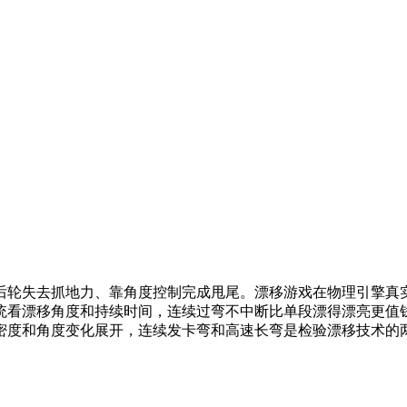
后轮失去抓地力、靠角度控制完成甩尾。漂移游戏在物理引擎真
统看漂移角度和持续时间，连续过弯不中断比单段漂得漂亮更值
密度和角度变化展开，连续发卡弯和高速长弯是检验漂移技术的