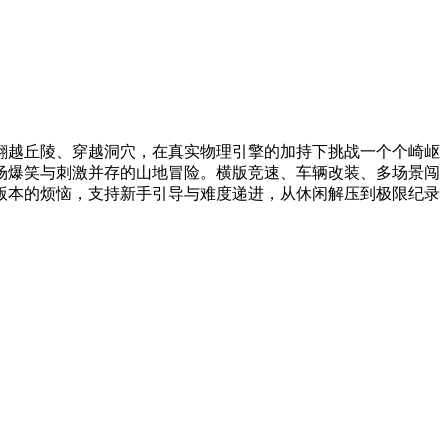
翻越丘陵、穿越洞穴，在真实物理引擎的加持下挑战一个个崎岖
场爆笑与刺激并存的山地冒险。横版竞速、车辆改装、多场景闯
版本的烦恼，支持新手引导与难度递进，从休闲解压到极限纪录