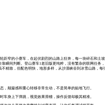
、轮距窄的小赛车，在起伏剧烈的山路上狂奔，每一块碎石和土
全靠瞬间判断。登山赛车1老旧版更纯粹，没有繁杂的联网任务
虽不精致，但配色明快，地形多样，从沙漠峡谷到冰雪山路，每
姿态，颠簸感和重心转移非常生动，不是简单的贴地飞行。
坎时车身上下弹跳，视觉效果滑稽，操作反馈却极其精准。