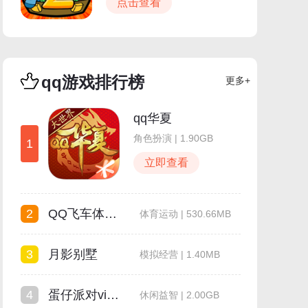
点击查看
qq游戏排行榜
更多+
qq华夏
角色扮演 | 1.90GB
1
立即查看
2
QQ飞车体验服
体育运动 | 530.66MB
3
月影别墅
模拟经营 | 1.40MB
4
蛋仔派对vivo渠道服
休闲益智 | 2.00GB