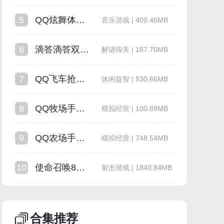
5
QQ炫舞体验服
音乐游戏 | 409.46MB
6
滴答滴答双人冒险中文版
解谜闯关 | 167.70MB
7
QQ飞车抢先服
休闲益智 | 530.66MB
8
QQ牧场手机版
模拟经营 | 100.89MB
9
QQ农场手机版
模拟经营 | 748.54MB
10
使命召唤8中文版
射击游戏 | 1840.84MB
合集推荐