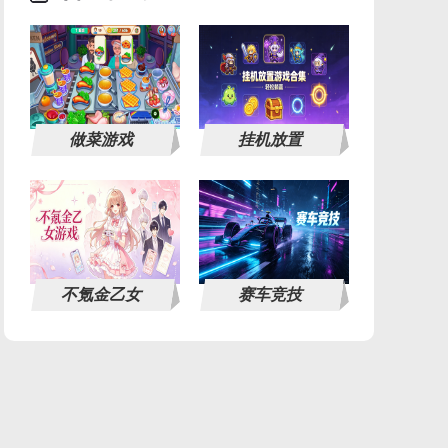
做菜游戏
挂机放置
不氪金乙女
赛车竞技