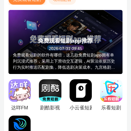
免费观看短剧app推荐
2026-07-31 09:45
免费观看短剧的软件有哪些，这几款免费短剧app拥有单
列沉浸式推荐，采用上下滑动交互逻辑，AI算法依据历史
行为实时推送匹配剧集，降低选剧决策成本。九宫格剧场
找剧以网格化布局呈现热门与新上架短剧，支持按题材、
演员、热度等多维度筛选，提升内容发现效率。虚拟放映
厅，支持创建私密房间邀请好友同步观看，内嵌语音连麦
功能，实现跨地域社交观影体验。
达咩FM
剧酷影视
小云雀短剧
乐看短剧