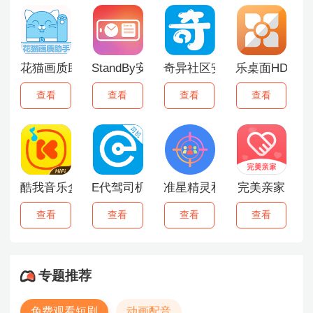
花猫画质助手
StandBy安卓版
奇异社区安卓版
乐桌面HD最新
查看
查看
查看
查看
酷我音乐盒2015
E代驾司机端
准星精灵和平精英
完美亲家
查看
查看
查看
查看
专题推荐
免费观看短剧
动画配音