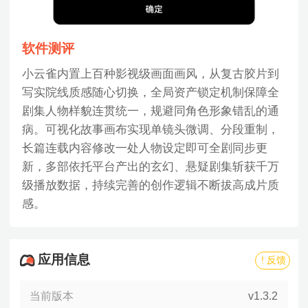
软件测评
小云雀内置上百种影视级画面画风，从复古胶片到
写实院线质感随心切换，全局资产锁定机制保障全
剧集人物样貌连贯统一，规避同角色形象错乱的通
病。可视化故事画布实现单镜头微调、分段重制，
长篇连载内容修改一处人物设定即可全剧同步更
新，多部依托平台产出的玄幻、悬疑剧集斩获千万
级播放数据，持续完善的创作逻辑不断拔高成片质
感。
应用信息
! 反馈
当前版本
v1.3.2