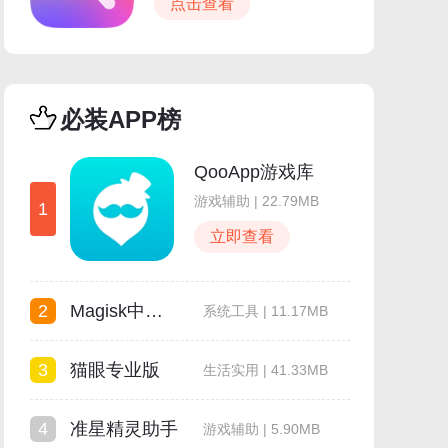
点击查看
必装APP榜
QooApp游戏库
游戏辅助 | 22.79MB
1
立即查看
2
Magisk中文模块仓库
系统工具 | 11.17MB
3
猫眼专业版
生活实用 | 41.33MB
4
准星精灵助手
游戏辅助 | 5.90MB