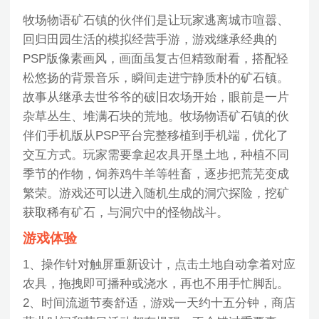
牧场物语矿石镇的伙伴们是让玩家逃离城市喧嚣、
回归田园生活的模拟经营手游，游戏继承经典的
PSP版像素画风，画面虽复古但精致耐看，搭配轻
松悠扬的背景音乐，瞬间走进宁静质朴的矿石镇。
故事从继承去世爷爷的破旧农场开始，眼前是一片
杂草丛生、堆满石块的荒地。牧场物语矿石镇的伙
伴们手机版从PSP平台完整移植到手机端，优化了
交互方式。玩家需要拿起农具开垦土地，种植不同
季节的作物，饲养鸡牛羊等牲畜，逐步把荒芜变成
繁荣。游戏还可以进入随机生成的洞穴探险，挖矿
获取稀有矿石，与洞穴中的怪物战斗。
游戏体验
1、操作针对触屏重新设计，点击土地自动拿着对应
农具，拖拽即可播种或浇水，再也不用手忙脚乱。
2、时间流逝节奏舒适，游戏一天约十五分钟，商店