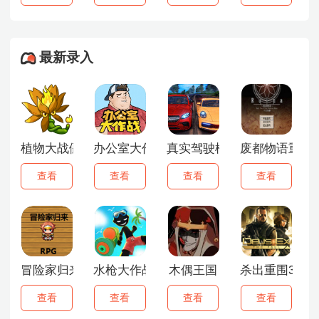
最新录入
植物大战僵尸融合版3.0
办公室大作战
真实驾驶模拟器
废都物语重制
查看
查看
查看
查看
冒险家归来
水枪大作战
木偶王国
杀出重围3中
查看
查看
查看
查看