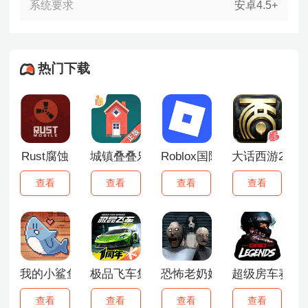
系统要求
安卓4.5+
热门下载
Rust腐蚀
城镇叠叠乐手机版
Roblox国际服
大话西游2口
查看
查看
查看
查看
我的小鲨鱼正版
极品飞车集结
恐怖老奶奶3中文版
超级房车赛传
查看
查看
查看
查看