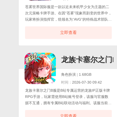
苍雾世界国际服是一款以近未来机甲少女为主题的二
次元策略卡牌手游。在因“苍雾”现象而剧变的世界中，
玩家将扮演指挥官，统领名为“AVG”的特殊战术部队，
麾下是由各具魅力的美少女们驾驶的先进机甲。游戏
融合了科幻背景与幻想元素，通过精美的Live2D立绘
立即查看
与动态战斗演出，生动展现角色魅力。战斗系统以策
略布阵为核心，玩家需根据少女们的职业定位与技能
特性，组建均衡的队伍应对多样化的关卡挑战。游戏
致力于提供轻松的养成体验，通过友好的福利与较低
龙族卡塞尔之门
的抽卡门槛，让玩家能更专注于角色收集、阵容搭配
与剧情探索。
角色扮演
|
1.68GB
时间：
2026-07-30 09:42
龙族卡塞尔之门B服是B站专属运营的龙族IP正版卡牌
RPG手游，玩家需使用B站账号登录，该服与官服数
据不互通，拥有专属B站联动活动与福利。该服当前同
步官方最新版本内容，包括 “时间之外” 版本与楚天骄
等新角色，同时保持独立的服务器生态与玩家社区。
立即查看