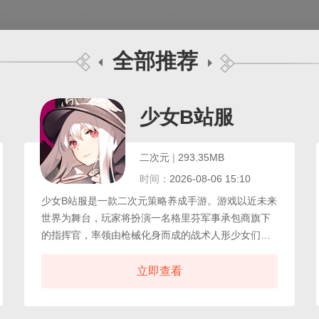
全部推荐
少女B站服
二次元
|
293.35MB
时间：
2026-08-06 15:10
少女B站服是一款二次元策略养成手游。游戏以近未来
世界为舞台，玩家将扮演一名格里芬军事承包商旗下
的指挥官，率领由枪械化身而成的战术人形少女们，
对抗神秘的铁血工造势力。本作汇集了海量顶尖画
师，创作了上百位风格各异、立绘精美的枪娘，构筑
立即查看
起丰富的收集与养成体系。战斗玩法独具特色，融合
了战术推进的战棋式地图行动与即时战斗的阵型策略