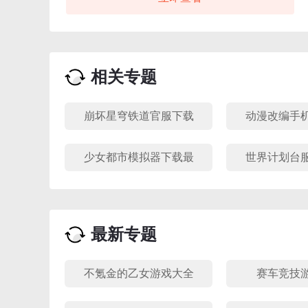
玩家将作为卡塞尔学院新生，在原著世界观下经历自
由一日、青铜计划等经典剧情，还可触发 IF 线剧情为
原著续写圆满结局。游戏核心是收集路明非、楚子
航、上杉绘梨衣等角色，通过血统进阶、言灵解锁与
相关专题
羁绊激活构建多元战力体系。龙族卡塞尔之门 B 服采
用 7 人站位阵型与三线协同战斗机制，玩家可灵活调
整前中后排布局，搭配炼金武器与七宗罪装备，打造
崩坏星穹铁道官服下载
动漫改编手
专属屠龙小队。该服特色福利包括 B 站专属头像框、
手机版合集
荐
称号与联动礼包，无损换阵机制让养成资源不浪费，
少女都市模拟器下载最
世界计划台
玩家能在策略搭配中体验屠龙冒险的热血与激情。
新版本合集
最新版
最新专题
不氪金的乙女游戏大全
赛车竞技