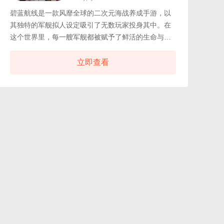
碧蓝航线是一款风靡全球的二次元海战养成手游，以
其独特的军舰拟人设定吸引了无数玩家投身其中。在
这个世界里，每一艘军舰都被赋予了鲜活的生命与个
性，成为独具魅力的角色，等待指挥官们的带领征战
四方，游戏内设计了丰富多样的角色阵容，每一名舰
立即查看
娘不仅拥有独特的外观和性格，还能通过搭配各种强
力装备进一步提升战斗力。随着游戏进程的发展，玩
家可以通过收集资源来强化自己的舰队，升级角色等
级，解锁新的技能与装备，不断挑战更高难度的关卡
副本，体验紧张刺激的战斗乐趣。