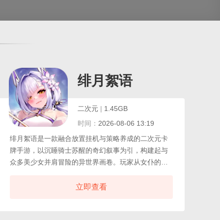
绯月絮语
二次元
|
1.45GB
时间：
2026-08-06 13:19
绯月絮语是一款融合放置挂机与策略养成的二次元卡
牌手游，以沉睡骑士苏醒的奇幻叙事为引，构建起与
众多美少女并肩冒险的异世界画卷。玩家从女仆的唤
醒中开启旅程，逐步邂逅性格迥异的少女角色，她们
或持剑冲锋或后排施法，外貌从哥特萝莉到御姐骑士
立即查看
覆盖主流审美谱系。战斗采用轻量化自动机制，角色
阵容的搭配逻辑与技能释放时机成为胜负关键，离线