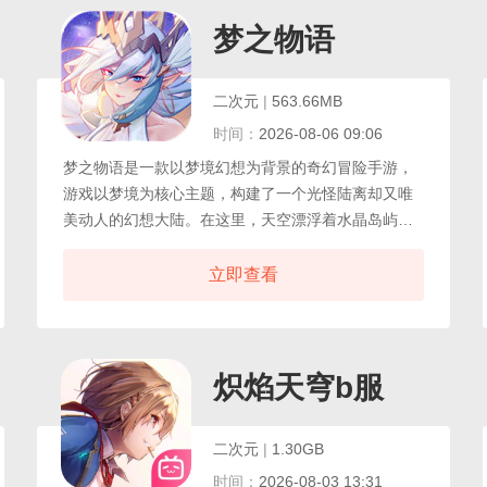
操作，考验指挥官的布局与临场决策。在推进主线剧
情、探索黑暗阴谋的同时，你还可以通过宿舍互动、
梦之物语
装扮等系统，与心仪的人形建立深厚羁绊，体验策略
与情感交织的指挥官生涯。
二次元
|
563.66MB
时间：
2026-08-06 09:06
梦之物语是一款以梦境幻想为背景的奇幻冒险手游，
游戏以梦境为核心主题，构建了一个光怪陆离却又唯
美动人的幻想大陆。在这里，天空漂浮着水晶岛屿，
森林中栖息着发光生物，河流倒映着星辰光辉，每一
处场景都如同精心绘制的画卷，令人沉醉其中不愿醒
立即查看
来。不受传统职业的束缚，根据自己的喜好与战斗风
格，在多条职业路径中自由切换与搭配，应对千变万
化的战斗局势。这种设计让每一位玩家都能打造出真
正属于自己的独特角色。梦之物语还提供了丰富多样
炽焰天穹b服
的玩法内容，探索广袤的梦境地图，解锁隐藏的剧情
与秘密，参与多人副本，与伙伴共同挑战强大的梦境
二次元
|
1.30GB
守护者。
时间：
2026-08-03 13:31