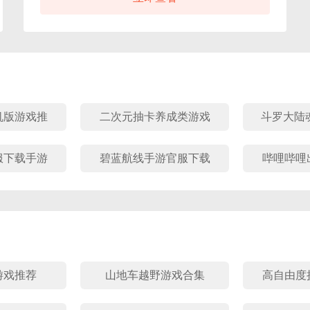
育成等方式强化战力，搭配出专属战队。回合制对
战、卡牌收集之外，还能借LBS功能联动现实坐标，
与附近玩家组队闯关、线下PK，让平安京的奇幻与现
世社交交织，在顶级声优的演绎里，沉浸式解锁妖怪
物语的鲜活质感。
机版游戏推
二次元抽卡养成类游戏
斗罗大陆魂
推荐
官方
服下载手游
碧蓝航线手游官服下载
哔哩哔哩
大全
最新版合集
游戏推荐
山地车越野游戏合集
高自由度