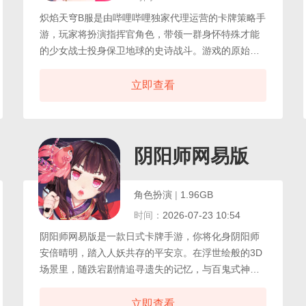
炽焰天穹B服是由哔哩哔哩独家代理运营的卡牌策略手
游，玩家将扮演指挥官角色，带领一群身怀特殊才能
的少女战士投身保卫地球的史诗战斗。游戏的原始剧
情与核心故事线延续了原作一贯的创作风格，叙事细
腻情感饱满，为玩家呈现了一段段扣人心弦的冒险篇
立即查看
章。每位角色都拥有独特的技能特性与背景故事，根
据战场形势灵活组建队伍，合理搭配前排防御与后排
输出。战斗中可随时切换三名后备角色进入下一轮对
决，提升了策略深度与战术变化空间。炽焰天穹B服玩
B服
阴阳师网易版
家直接使用B站账号一键登录，省去繁琐注册流程快速
进入游戏，体验场景卡牌的乐趣。
角色扮演
|
1.96GB
时间：
2026-07-23 10:54
阴阳师网易版是一款日式卡牌手游，你将化身阴阳师
安倍晴明，踏入人妖共存的平安京。在浮世绘般的3D
场景里，随跌宕剧情追寻遗失的记忆，与百鬼式神缔
结羁绊。他们的故事或诙谐或催泪，伴你走过阴阳两
界的妖奇之旅。你可从卡牌中遴选式神，通过觉醒、
立即查看