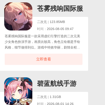
期间队伍仍持续积累资源，回归即可收获成长素材，
适配现代玩家的碎片化时间节奏。绯月絮语养成维度
苍雾残响国际服
涵盖等级突破、专属武器与羁绊剧情，每位角色的背
景故事通过好感度解锁逐步展开，战斗实力与情感连
二次元
|
123.85MB
接同步深化。
时间：
2026-08-05 09:47
苍雾残响国际服是一款采用虚幻引擎打造的二次元美
少女角色扮演手游，画质比较高，角色立绘都是手绘
风格，细节做得到位。游戏中特效华丽，剧情全程配
有日语配音。玩家扮演美少女，通过剧情模式完成任
务，每次完成后可以获得二次元插画，这些插画可以
立即查看
在美术回廊里查看。苍雾残响中除了剧情模式，还有
挑战模式，可以对强大的Boss军团发起进攻。战斗采
用战棋布阵形式，地图是12乘3的格子，最多可以出战
9名驾驶员角色。玩家需要根据职业特点部署站位，搭
碧蓝航线手游
配多角色多技能构建战术。苍雾残响中可以培养和风
巫女、furry控、女仆、摇滚风、机械娘等风格各异的
二次元
|
1.31GB
驾驶员。
时间：
2026-08-01 14:26