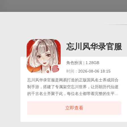
忘川风华录官服
角色扮演
|
1.28GB
时间：
2026-08-06 18:15
忘川风华录官服是网易打造的正版国风名士养成回合
制手游，搭建了专属架空忘川世界，让历朝历代仙逝
的千古名士齐聚于此，每位名士都带着完整的生平故
事与独特性格风骨入驻。玩家以忘川使君的身份开启
旅程，逐一解锁名士专属剧情，探寻历史人物的前世
立即查看
遗憾与今生羁绊，通过名士养成、阵容搭配玩转独创
的天命战斗体系，每一场回合对决都需要精准把控名