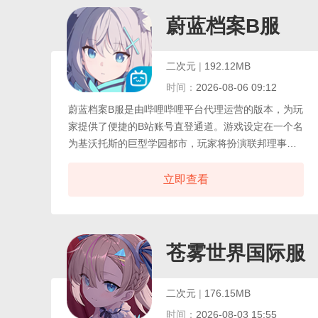
士羁绊与技能联动，兼顾策略性与趣味性，忘川风华
录官服作为官方直运服务器，独享版本同步更新权限
蔚蓝档案B服
与正版专属福利，全程保障玩家账号数据安全，杜绝
渠道服的各类体验隐患。
二次元
|
192.12MB
时间：
2026-08-06 09:12
蔚蓝档案B服是由哔哩哔哩平台代理运营的版本，为玩
家提供了便捷的B站账号直登通道。游戏设定在一个名
为基沃托斯的巨型学园都市，玩家将扮演联邦理事会
下属“沙勒”机构的老师，带领性格各异的学生们解决都
市中层出不穷的事件与危机。与官服一致的核心玩法
立即查看
融合了策略战斗、角色养成与剧情体验，战斗采用即
时小队战术模式，玩家需要指挥学生们在战场中灵活
移动、释放技能。B服专属的便利在于，玩家可使用已
有B站账号快速登录，并且高级会员能领取专属的运营
苍雾世界国际服
福利礼包。
二次元
|
176.15MB
时间：
2026-08-03 15:55