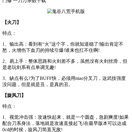
门修 一刀万杀数十载
【火刀】
特点：
1、输出高：看到有“火”这个字，你就知道稳了!输出肯定不
愁，火增伤下血刃的持续引爆!谁来也扛不住啊!
2、易上手：整体思路和火剑差不多，虽然没有火剑丝滑，但
是老玩剑系有点单调无趣!
3、缺点有么?为了BUFF快，必须用niao分叉刀，这武技强度
没问题，但是就是丑，是真的丑。
【旋风刀】
特点：
1、视觉冲击强：攻速快起来，就是一个圆盘，急剧爽度!如果
配合刀系身法，落地就是攻速直接起飞!在最早版本可以达成
0cd的时候，旋风刀简直无敌!