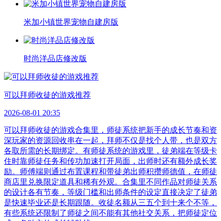
米加小镇世界宠物自建房版
时尚洋品店修改版
可以拜师收徒的游戏推荐
2026-08-01 20:35
可以拜师收徒的游戏合集里，师徒系统把新手的成长节奏和资
深玩家的资源回收串在一起，拜师不仅是找个人带，也是双方
各取所需的长期绑定。有师徒系统的游戏里，徒弟端在等级卡
住时靠师徒任务和传功加速打开局面，出师时还有额外成长奖
励。师傅端则通过布置课程和带徒弟出师积攒师德值，在师徒
商店里兑换限定道具和稀有外观。合集里不同作品对师徒关系
的设计各有节奏，等级门槛和出师条件的设定直接决定了徒弟
是快速毕业还是长期跟随。收徒名额从三五个到十来个不等，
有些系统还限制了师徒之间不能有其他社交关系，把师徒定位