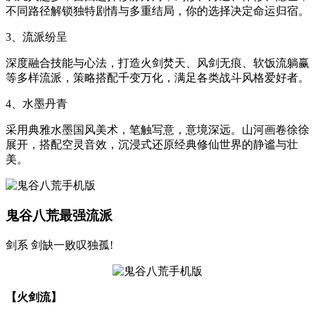
不同路径解锁独特剧情与多重结局，你的选择决定命运归宿。
3、流派纷呈
深度融合技能与心法，打造火剑焚天、风剑无痕、软饭流躺赢
等多样流派，策略搭配千变万化，满足各类战斗风格爱好者。
4、水墨丹青
采用典雅水墨国风美术，笔触写意，意境深远。山河画卷徐徐
展开，搭配空灵音效，沉浸式还原经典修仙世界的静谧与壮
美。
鬼谷八荒最强流派
剑系 剑缺一败叹独孤!
【火剑流】