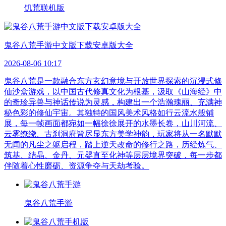
饥荒联机版
鬼谷八荒手游中文版下载安卓版大全
2026-08-06 10:17
鬼谷八荒是一款融合东方玄幻意境与开放世界探索的沉浸式修
仙沙盒游戏，以中国古代修真文化为根基，汲取《山海经》中
的奇珍异兽与神话传说为灵感，构建出一个浩瀚瑰丽、充满神
秘色彩的修仙宇宙。其独特的国风美术风格如行云流水般铺
展，每一帧画面都宛如一幅徐徐展开的水墨长卷，山川河流、
云雾缭绕、古刹洞府皆尽显东方美学神韵，玩家将从一名默默
无闻的凡尘之躯启程，踏上逆天改命的修行之路，历经炼气、
筑基、结晶、金丹、元婴直至化神等层层境界突破，每一步都
伴随着心性磨砺、资源争夺与天劫考验。
鬼谷八荒手游