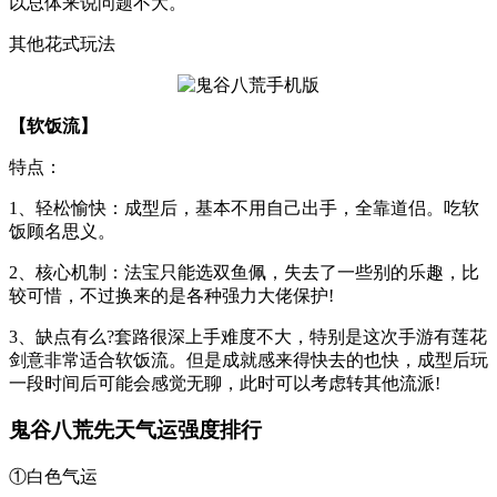
以总体来说问题不大。
其他花式玩法
【软饭流】
特点：
1、轻松愉快：成型后，基本不用自己出手，全靠道侣。吃软
饭顾名思义。
2、核心机制：法宝只能选双鱼佩，失去了一些别的乐趣，比
较可惜，不过换来的是各种强力大佬保护!
3、缺点有么?套路很深上手难度不大，特别是这次手游有莲花
剑意非常适合软饭流。但是成就感来得快去的也快，成型后玩
一段时间后可能会感觉无聊，此时可以考虑转其他流派!
鬼谷八荒先天气运强度排行
①白色气运