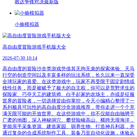
敢达争锋对决最新版
小偷模拟器
高自由度冒险游戏手机版大全
2026-07-30 10:14
高自由度的冒险沙盒类游戏凭借其无拘无束的探索体验、天马
行空的创造空间以及丰富多样的玩法系统，长久以来一直深受
全球玩家的喜爱。在这类游戏中，玩家不再受限于固定剧情或
线性任务，而是被赋予了极大的自主权，你可以是荒野求生的
探险家、巧夺天工的建筑师、白手起家的农场主，亦或是征服
世界的冒险者，一切选择皆由你掌控，今天小编精心整理了一
系列极具可玩性的高自由度沙盒游戏推荐，带你走进一个个充
满无限可能的开放世界。在这些游戏中，你不仅能自由驰骋于
广袤的地图，深入神秘洞穴、攀登险峻高山、横跨无垠海洋，
更能亲手采集资源、建造家园、驯养生物、打造神兵利器，并
通过复杂的合成系统制作工具、装备乃至自动化设施，体验从