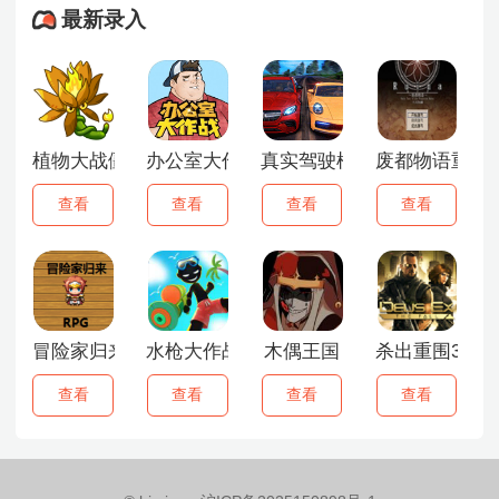
最新录入
植物大战僵尸融合版3.0
办公室大作战
真实驾驶模拟器
废都物语重制
查看
查看
查看
查看
冒险家归来
水枪大作战
木偶王国
杀出重围3中
查看
查看
查看
查看