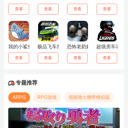
查看
查看
查看
查看
我的小鲨鱼正版
极品飞车集结
恐怖老奶奶3中文版
超级房车赛传
查看
查看
查看
查看
专题推荐
ARPG
RPG游戏
假面骑士腰带模拟器