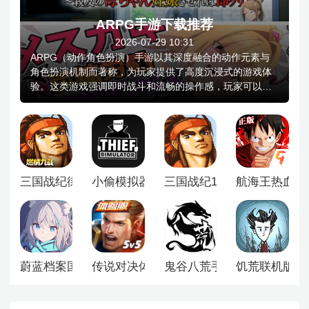
ARPG手游下载推荐
2026-07-29 10:31
ARPG（动作角色扮演）手游以其深度融合的动作元素与
角色扮演机制而著称，为玩家提供了高度沉浸式的游戏体
验。这类游戏强调即时战斗和流畅的操作感，玩家可以通
过虚拟摇杆或触屏手势来控制角色进行攻击、防御、技能
释放等操作，享受打击感强烈的战斗过程。ARPG手游通
常拥有丰富的剧情设定和多样的角色成长系统，包括装备
收集、技能升级、属性点分配等，让玩家可以根据自己的
喜好定制角色的发展方向。此外，精美的画面表现、动态
的光影效果以及逼真的音效设计进一步增强了游戏的真实
三国战纪街机版
小偷模拟器中文版
三国战纪119手机单机版
航海王热血航
感和代入感。多人在线模式允许玩家组队挑战副本或与其
他玩家竞技对战，增加了社交互动性和游戏的可玩性，使
ARPG手游成为追求刺激战斗与深度故事体验玩家的理想
选择。
蔚蓝档案国际服
传说对决体验服
鬼谷八荒手游
饥荒联机版