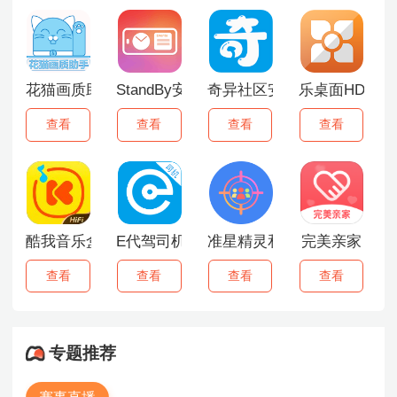
花猫画质助手
StandBy安卓版
奇异社区安卓版
乐桌面HD最新
查看
查看
查看
查看
酷我音乐盒2015
E代驾司机端
准星精灵和平精英
完美亲家
查看
查看
查看
查看
专题推荐