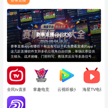
赛事直播
赛事直播app大全
2026-08-04 16:37
赛事直播app有哪些？有没有可以手机免费看直播的app？
这几款直播软件支持多机位视角自由切换，单场比赛提供
主镜头、战术俯瞰、门前特写、教练席反应等多路信号，
更有画中画模式并行浏览数据面板。AI智能高光剪辑，赛
后自动生成5分钟精华集锦，覆盖所有进球、争议判罚与关
键扑救，AI识别情绪峰值片段并标注时间轴。实时的数据
可视化看板，直播过程中动态呈现控球率、射门次数、传
球成功率、球员跑动热图等维度，轻松自定义筛选比赛阶
段。
全民tv直播平台
掌趣电竞
云视听极光TV版
海星TV电视