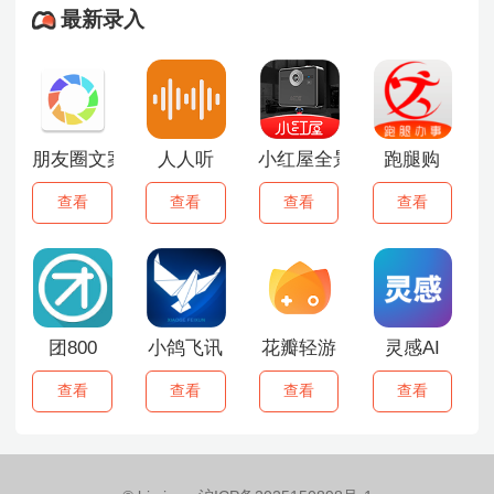
最新录入
朋友圈文案助手
人人听
小红屋全景相机
跑腿购
查看
查看
查看
查看
团800
小鸽飞讯
花瓣轻游
灵感AI
查看
查看
查看
查看