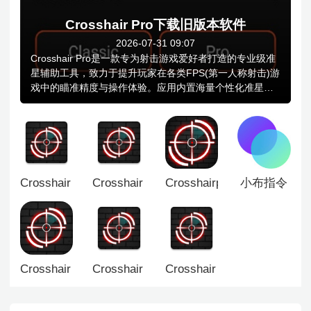
Crosshair Pro下载旧版本软件
2026-07-31 09:07
Crosshair Pro是一款专为射击游戏爱好者打造的专业级准
星辅助工具，致力于提升玩家在各类FPS(第一人称射击)游
戏中的瞄准精度与操作体验。应用内置海量个性化准星图
案，涵盖十字线、圆环、点状、T型、动态发光等多种样
式，满足不同玩家的视觉偏好与战术需求，用户可自由调
节准星的大小、颜色、粗细、透明度及中心点样式，支持
将准星设为发光模式以增强屏幕辨识度，并提供黑色、白
色、红色等多种高对比度配色方案，确保在各种游戏场景
和画面对比下都能清晰可见。
Crosshair Pro准星精灵
Crosshair Pro中文版
Crosshairpro老版本
小布指令
Crosshair Pro老版本
Crosshair Pro准星辅助器
Crosshair Pro