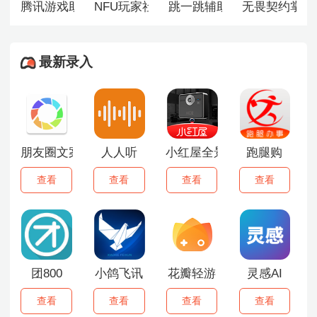
腾讯游戏助手
NFU玩家社区
跳一跳辅助神器
无畏契约掌上
最新录入
朋友圈文案助手
人人听
小红屋全景相机
跑腿购
查看
查看
查看
查看
团800
小鸽飞讯
花瓣轻游
灵感AI
查看
查看
查看
查看