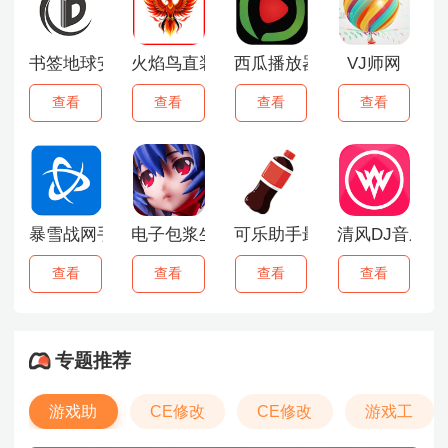
书签地球安卓版
火焰鸟直装6.0最新版
西瓜播放器
VJ师网
查看
查看
查看
查看
暴雪战网手机客户端
电子包浆生成器手机版
可乐助手最新版
清风DJ音乐网
查看
查看
查看
查看
专题推荐
游戏助
CE修改
CE修改
游戏工
手
器
器
具