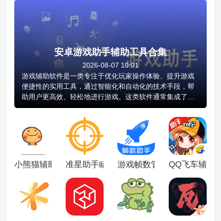
安卓游戏助手辅助工具合集
2026-08-07 10:01
游戏辅助软件是一类专注于优化玩家操作体验、提升游戏
便捷性的实用工具，通过智能化和自动化的技术手段，帮
助用户更高效、轻松地进行游戏。这类软件通常集成了多
种功能，如自动完成日常任务、智能挂机刷怪、一键执行
复杂连招、优化游戏界面布局以及自定义快捷操作流程
等，能够显著减少重复性手动操作，降低上手难度，尤其
适合时间有限或希望提升效率的玩家，部分辅助工具还支
持对游戏交互逻辑进行个性化调整。
小熊猫辅助器超自然游戏包
准星助手瞄准器十字架
游戏帧数管家90FPS
QQ飞车辅助