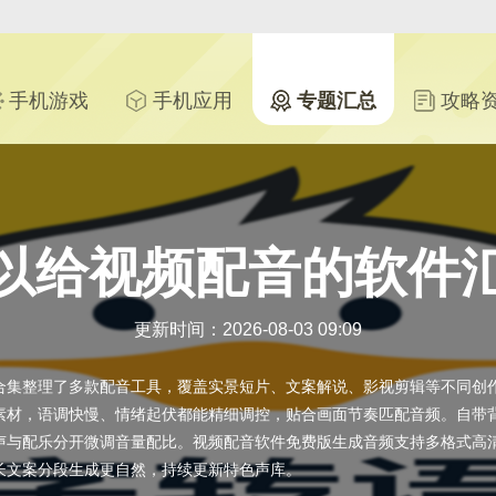
手机游戏
手机应用
专题汇总
攻略
以给视频配音的软件
更新时间：2026-08-03 09:09
合集整理了多款配音工具，覆盖实景短片、文案解说、影视剪辑等不同创
素材，语调快慢、情绪起伏都能精细调控，贴合画面节奏匹配音频。自带
声与配乐分开微调音量配比。视频配音软件免费版生成音频支持多格式高
长文案分段生成更自然，持续更新特色声库。