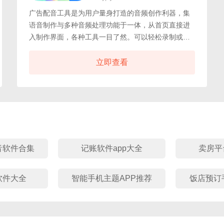
广告配音工具是为用户量身打造的音频创作利器，集
语音制作与多种音频处理功能于一体，从首页直接进
入制作界面，各种工具一目了然。可以轻松录制或合
成配音，再通过格式转换、去除水印、添加背景音等
实用功能，让作品更加出色。完成后的作品会自动保
立即查看
存在作品区，方便随时编辑或分享。广告配音制作都
能帮助你快速产出专业水准的音频，让你的作品在众
多声音中脱颖而出。遇到创作瓶颈时，示例库能给你
灵感与参考。
音软件合集
记账软件app大全
卖房平
软件大全
智能手机主题APP推荐
饭店预订