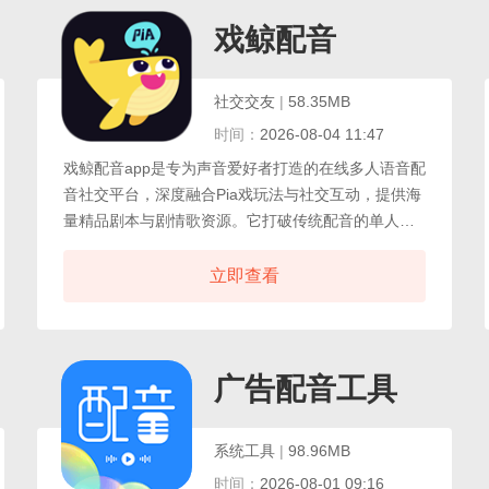
配音app还配备了多轨道音频编辑模块，支持自由调节
语速、插入自然停顿、叠加背景音效，并内置海量无
戏鲸配音
版权背景音乐库。
社交交友
|
58.35MB
时间：
2026-08-04 11:47
戏鲸配音app是专为声音爱好者打造的在线多人语音配
音社交平台，深度融合Pia戏玩法与社交互动，提供海
量精品剧本与剧情歌资源。它打破传统配音的单人局
限，支持多人实时语音连麦，用户可与好友组队演绎
电影、动漫、古风、悬疑等各类题材剧本，沉浸式体
立即查看
验角色魅力。戏鲸配音内置专业音频处理技术，实时
降噪与音效优化，让配音效果更清晰。独特的俱乐部
功能可组建配音社团，与同好交流技巧、共创作品，
甚至参与线下活动，形成紧密的声音社交圈。
手
广告配音工具
系统工具
|
98.96MB
时间：
2026-08-01 09:16