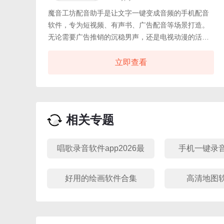
魔音工坊配音助手是让文字一键变成音频的手机配音
软件，专为短视频、有声书、广告配音等场景打造。
无论需要广告推销的沉稳男声，还是电视动漫的活泼
女声，软件都提供专属配音模式，帮你快速获得高质
量音频方案。采用强大智能语音合成技术，发音自然
立即查看
流畅，不再有生硬的机器感。魔音工坊配音助手丰富
的编辑功能支持轻松调整语速、音调和停顿，精细打
磨每一句话。
相关专题
唱歌录音软件app2026最
手机一键录
新汇总
好用的绘画软件合集
高清地图