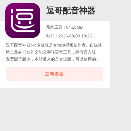
频。超级配音支持导出MP3与WAV格式，可直接用于
门店广播或短视频配音，能够更加吸引人注意。
逗哥配音神器
系统工具
|
54.10MB
时间：
2026-08-03 18:26
逗哥配音神器pro专业版是专为短视频创作者、自媒体
博主量身打造的全能文字转语音工具，拥有官方版，
免费版等版本，本站带来的是专业版，可以使用的功
能更全面且更专业。收纳了上百个全网短视频热门真
人质感发音人，覆盖激昂影视音、温柔抒情音、热门
立即查看
网红音等多元声线风格，满足剧情解说、带货口播、
情感文案、搞笑短视频等各类配音场景需求。逗哥配
音神器pro专业版内置丰富百变的声音特效库，提供多
渠道文案录入方式，还附带录音变声、对话拼接、背
景音乐添加、敏感词筛查等附加实用工具。