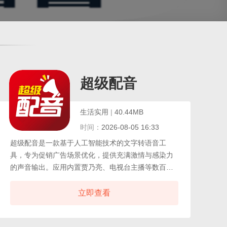
超级配音
生活实用
|
40.44MB
时间：
2026-08-05 16:33
超级配音是一款基于人工智能技术的文字转语音工
具，专为促销广告场景优化，提供充满激情与感染力
的声音输出。应用内置贾乃亮、电视台主播等数百种
特色音色，摒弃传统合成音的机械感。用户输入文本
后，可逐句试听并修正多音字读音，直观选择正确发
立即查看
音。海量样音模板覆盖超市促销、地摊叫卖、展会宣
传等场景，搭配优质背景音乐库，一键合成成品音