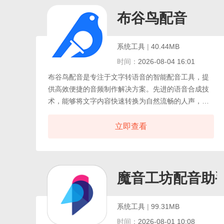
无需付费即可制作常用叫卖广播，效果专业，能够大
大提升宣传效率。
布谷鸟配音
系统工具
|
40.44MB
时间：
2026-08-04 16:01
布谷鸟配音是专注于文字转语音的智能配音工具，提
供高效便捷的音频制作解决方案。先进的语音合成技
术，能够将文字内容快速转换为自然流畅的人声，适
用于短视频配音、有声读物制作等多个场景。只需输
入文字，即可从丰富的音色库中选择合适的声音风
立即查看
格，涵盖男声、女声以及多种方言和外语选项。布谷
鸟配音软件还具备批量处理功能，可大幅提升工作效
率，同时提供背景音乐添加和多音轨编辑等辅助功
能，帮助轻松完成专业级音频作品。支持调节语速、
魔音工坊配音助
语调和音量等参数，让生成的音频更加贴合实际应用
场景。
系统工具
|
99.31MB
时间：
2026-08-01 10:08