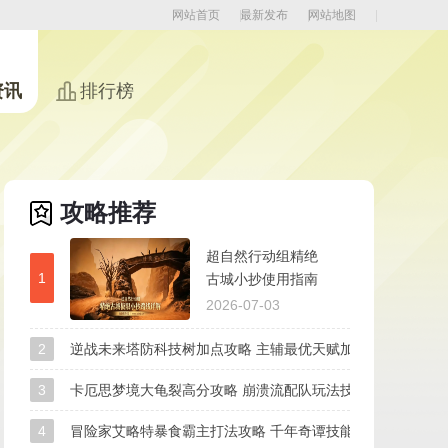
网站首页
最新发布
网站地图
资讯
排行榜
攻略推荐
超自然行动组精绝
1
古城小抄使用指南
极限地图宝箱路线
2026-07-03
详解
2
逆战未来塔防科技树加点攻略 主辅最优天赋加点路线
3
卡厄思梦境大龟裂高分攻略 崩溃流配队玩法技巧
4
冒险家艾略特暴食霸主打法攻略 千年奇谭技能拆解无伤打法