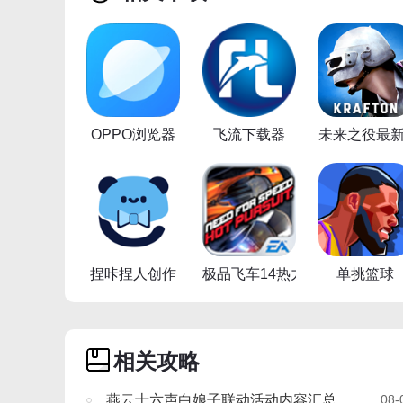
OPPO浏览器
飞流下载器
未来之役最
捏咔捏人创作
极品飞车14热力追踪重制版
单挑篮球
相关攻略
燕云十六声白娘子联动活动内容汇总
08-