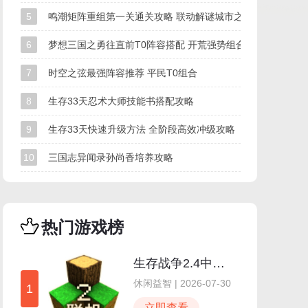
5
鸣潮矩阵重组第一关通关攻略 联动解谜城市之光怎么过
6
梦想三国之勇往直前T0阵容搭配 开荒强势组合
7
时空之弦最强阵容推荐 平民T0组合
8
生存33天忍术大师技能书搭配攻略
9
生存33天快速升级方法 全阶段高效冲级攻略
10
三国志异闻录孙尚香培养攻略
热门游戏榜
生存战争2.4中文版
休闲益智 | 2026-07-30
1
立即查看