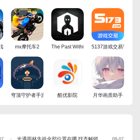
新版
mx摩托车2
The Past Within
5137游戏交易平台
穹顶守护者手游
酷优影院
月华画质助手
07
光遇雨林先祖全部位置在哪 找齐解锁奖励一览
08-07