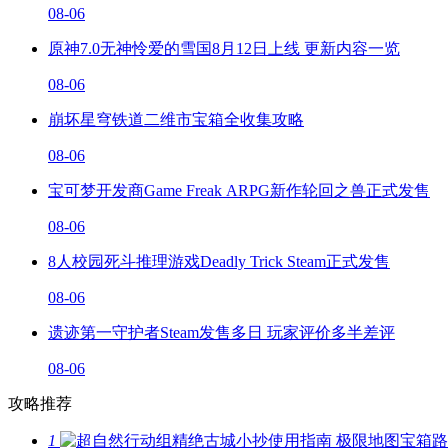
08-06
原神7.0无神怜爱的雪国8月12日上线 更新内容一览
08-06
崩坏星穹铁道二维市宝箱全收集攻略
08-06
宝可梦开发商Game Freak ARPG新作轮回之兽正式发售
08-06
8人校园死斗推理游戏Deadly Trick Steam正式发售
08-06
遗迹第一守护者Steam发售多日 玩家评价多半差评
08-06
攻略推荐
1