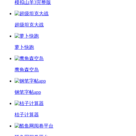
模拟山羊3完整版
超级坦克大战
萝卜快跑
鹰角森空岛
钢笔字帖app
桔子计算器