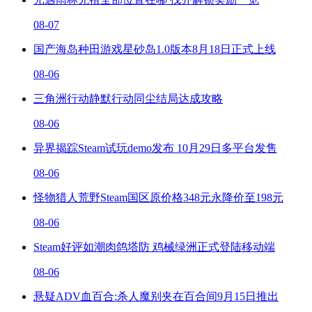
08-07
国产海岛种田游戏星砂岛1.0版本8月18日正式上线
08-06
三角洲行动静默行动同尘结局达成攻略
08-06
异界揭踪Steam试玩demo发布 10月29日多平台发售
08-06
怪物猎人荒野Steam国区原价格348元永降价至198元
08-06
Steam好评如潮肉鸽塔防 鸡械绿洲正式登陆移动端
08-06
悬疑ADV血百合:杀人魔别夹在百合间9月15日推出