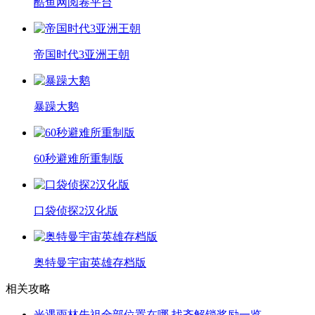
酷鱼网阅卷平台
帝国时代3亚洲王朝
暴躁大鹅
60秒避难所重制版
口袋侦探2汉化版
奥特曼宇宙英雄存档版
相关攻略
光遇雨林先祖全部位置在哪 找齐解锁奖励一览