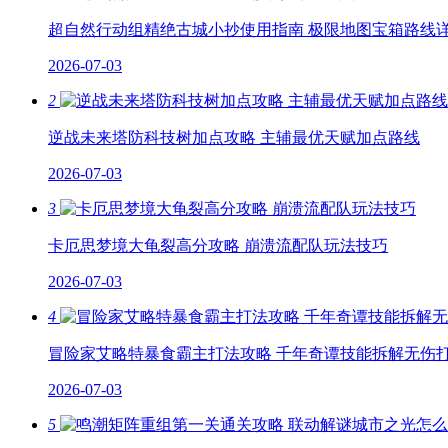
超自然行动组精绝古城小抄使用指南 极限地图宝箱路线
2026-07-03
2
逆战未来塔防科技树加点攻略 主辅最优天赋加点路线
2026-07-03
3
卡厄思梦境大龟裂高分攻略 崩溃流配队玩法技巧
2026-07-03
4
冒险家艾略特暴食霸主打法攻略 千年奇谭技能拆解无伤
2026-07-03
5