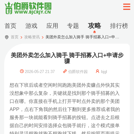
攻略
首页
游戏
应用
专题
排行榜
首页
攻略资讯
美团外卖怎么加入骑手 骑手招募入口+申请步骤
美团外卖怎么加入骑手 骑手招募入口+申请步
骤
2026-05-27 21:37
伯爵软件园
bjgl
想在下班后或者空闲时间跑跑美团外卖赚点外快其实
没想象中那么复杂，关键就是找到那个骑手招募的入
口在哪。你直接在手机上打开平时点外卖的那个美团
APP，点右下角我的然后往下翻到更多推荐或者我的
服务那一块就能看到骑手招募的按钮。点进去之后根
据自己的时间安排选择众包骑手就行，这个模式接单
特别灵活想跑就跑不想跑就下线。然后按照页面提示