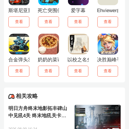
斯堪尼亚重卡驾驶模拟器
死亡突围僵尸战争召唤版
爱字幕
Ehviewer白色
查看
查看
查看
查看
合金弹头3手机版
奶奶的菜谱
以校之名免广告版
决胜巅峰手游
查看
查看
查看
查看
相关攻略
明日方舟终末地影拓丰碑山
中见犼4关 终末地犼关卡全
流程通关指南