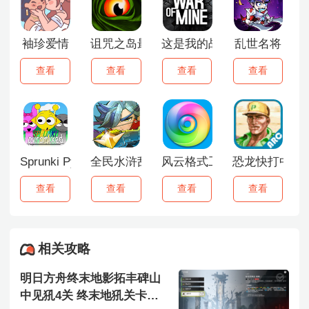
袖珍爱情
诅咒之岛最新版本2026
这是我的战争
乱世名将
查看
查看
查看
查看
Sprunki Pyramix
全民水浒乱斗版
风云格式工厂
恐龙快打中文
查看
查看
查看
查看
相关攻略
明日方舟终末地影拓丰碑山
中见犼4关 终末地犼关卡全