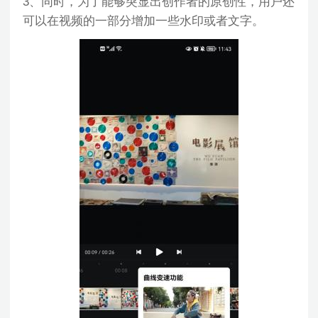
3、同时，为了能够突显出创作者的原创性，用户还
可以在视频的一部分增加一些水印或者文字。