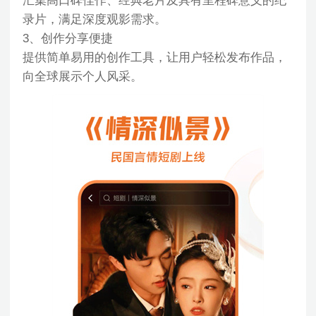
汇集高口碑佳作、经典老片及具有里程碑意义的纪
录片，满足深度观影需求。
3、创作分享便捷
提供简单易用的创作工具，让用户轻松发布作品，
向全球展示个人风采。