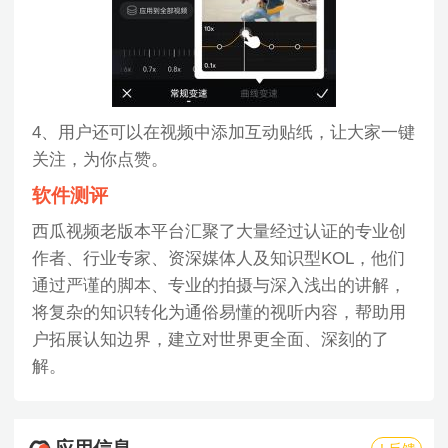
4、用户还可以在视频中添加互动贴纸，让大家一键
关注，为你点赞。
软件测评
西瓜视频老版本平台汇聚了大量经过认证的专业创
作者、行业专家、资深媒体人及知识型KOL，他们
通过严谨的脚本、专业的拍摄与深入浅出的讲解，
将复杂的知识转化为通俗易懂的视听内容，帮助用
户拓展认知边界，建立对世界更全面、深刻的了
解。