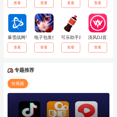
查看
查看
查看
查看
暴雪战网手机客户端
电子包浆生成器手机版
可乐助手最新版
清风DJ音乐网
查看
查看
查看
查看
专题推荐
短视频