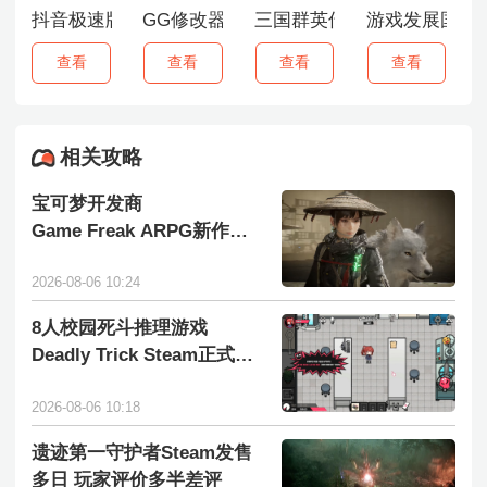
抖音极速版
GG修改器
三国群英传7手机版
游戏发展国汉
查看
查看
查看
查看
相关攻略
宝可梦开发商
Game Freak ARPG新作轮
回之兽正式发售
2026-08-06 10:24
8人校园死斗推理游戏
Deadly Trick Steam正式发
售
2026-08-06 10:18
遗迹第一守护者Steam发售
多日 玩家评价多半差评