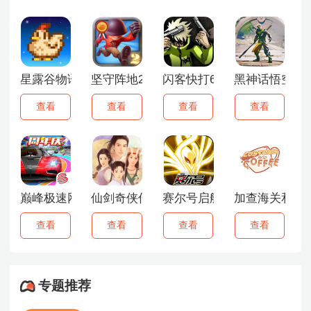
星露谷物语1.6.15手机版
坚守阵地2安卓版
闪客快打6手机版
黑神话悟空手
查看
查看
查看
查看
巅峰极速网易版
仙剑奇侠传1
赛尔号启航手游
加查海关和咖
查看
查看
查看
查看
专题推荐