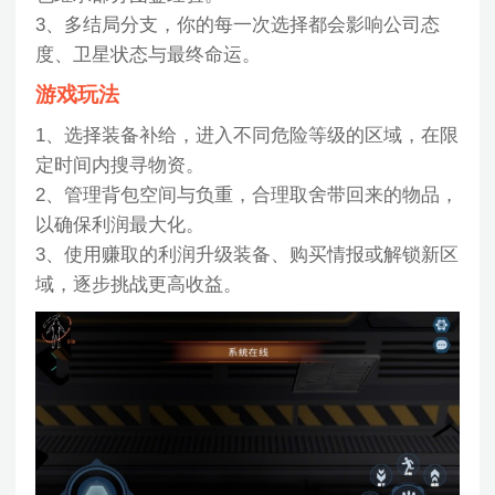
3、多结局分支，你的每一次选择都会影响公司态
度、卫星状态与最终命运。
游戏玩法
1、选择装备补给，进入不同危险等级的区域，在限
定时间内搜寻物资。
2、管理背包空间与负重，合理取舍带回来的物品，
以确保利润最大化。
3、使用赚取的利润升级装备、购买情报或解锁新区
域，逐步挑战更高收益。