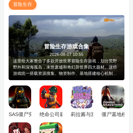
冒险生存
冒险生存游戏合集
2026-08-07 10:55
这里给大家整合了多款开放世界冒险生存游戏，划分荒野
野外和深海孤岛，末世废墟和奇幻异世界四大题材。这些
游戏统一搭载资源搜集、物资制作、基地搭建核心机制，
自带完整昼夜与气候系统，饥饿体温水源等生存数值需要
实时维持。玩家外出探索会遭遇野兽变异生物或是环境灾
害，可依靠武器防具自保，解锁地图全新区域发掘隐藏资
源与剧情线索。冒险生存类游戏既有单人长线开荒模式，
也支持多人联机协作建造避难所，作品画风差异丰富，写
实压抑与清新卡通风格一应俱全。
SAS僵尸突击队4
绝命公司最新版
莉拉酱与洞窟
僵尸墓地模拟