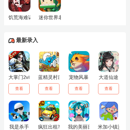
饥荒海难诺亚
迷你世界老版本联机版
最新录入
大掌门2vivo版
蓝精灵村庄中文版
宠物风暴
大道仙途
查看
查看
查看
查看
我是杀手
疯狂出租车2汉化版
我的美丽日记
米加小镇沙漠