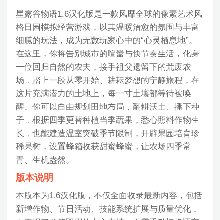
星露谷物语1.6汉化版是一款风靡全球的像素艺术风
格田园模拟经营游戏，以其温暖治愈的氛围与丰富
细腻的玩法，成为无数玩家心中的“心灵栖息地”。
在这里，你将告别城市的喧嚣与快节奏生活，化身
一位回归自然的农夫，接手祖父遗留下的荒废农
场，踏上一段从零开始、耕耘梦想的宁静旅程，在
这片充满潜力的土地上，每一寸土壤都等待被唤
醒。你可以自由规划田地布局，翻耕沃土、播下种
子，根据四季更替种植当季蔬果，悉心照料作物生
长，也能建造温室突破季节限制，开辟果园培育珍
稀果树，设置蜂箱收获甜蜜蜂蜜，让农场四季常
青、生机盎然。
版本说明
本版本为1.6汉化版，不仅全面收录最新内容，包括
新增作物、节日活动、技能系统扩展与质量优化，