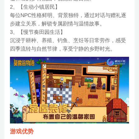
2、【生动小镇居民】
每位NPC性格鲜明、背景独特，通过对话与赠礼逐
步建立关系，解锁专属剧情与温情故事。
3、【慢节奏田园生活】
沉浸于耕种、养殖、钓鱼、烹饪等日常劳作，感受
四季流转与自然节律，享受宁静的乡野时光。
游戏优势