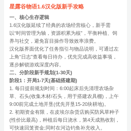
星露谷物语1.6汉化版新手攻略
一、核心生存逻辑
1.6汉化版延续了经典的农场经营核心，新手需
以“时间管理为轴，资源积累为核”，平衡种植、饲
养与社交，避免盲目操作导致效率浪费。
汉化版界面优化了任务指引与物品说明，可通过左
上角“日志”查看每日待办，优先完成高收益事项，
逐步解锁游戏深度内容。
二、分阶段新手规划(1-30天)
阶段1：开局1-7天(基础搭建期)
1. 每日提前规划时间：6:00起床后先清理农场杂
草、石头(收集木材/石头，用于搭建农具棚)，上午
9:00前完成土地开垦(优先开垦15-20块耕地)。
2. 初期资金有限，在皮埃尔杂货店购买防风草种子
(性价比最高)，种植后每日浇水，第4天成熟收割，
可快速回笼资金;同时在河边钓鱼补充收入。