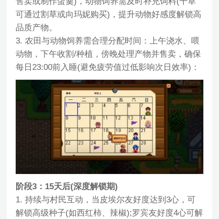
售卖或制作蛋羹)，动物饲养需及时补充饲料(干草
可通过割草或向玛妮购买)，提升动物好感度解锁高
品质产物。
3. 农田与动物饲养需合理分配时间：上午浇水、喂
动物，下午收割/种植，傍晚处理产物并售卖，确保
每日23:00前入睡(避免疲劳值过低影响次日效率)：
阶段3：15天后(深度解锁期)
1. 持续与村民互动，当皮埃尔友好度达到3心，可
解锁高级种子(如西红柿、辣椒);罗宾友好度4心可解