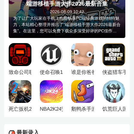
端游移植手游大作2026最新合集
2026-08-09 10:42
为了让广大玩家在手机上也能畅享PC端经典游戏的独特魅
力，本站精心整理并推出了“端游移植手游大作2026最新合
集”。在这里，您可以免费下载众多深受好评的PC佳作移
植版本，无需额外花费，即可在掌上重温那些年令人难忘
的游戏体验，合集汇聚了多款高人气、高品质的跨平台作
品，如画风独特的解谜神作《机械迷城》、风靡全球的塔
防经典《植物大战僵尸》、搞笑又烧脑的物理沙盒游戏
《人类一败涂地》，以及氛围感十足的恐怖冒险《小小梦
魇》等。
致命公司联机版
使命召唤19自制版
谁是你爸爸双人联机版
侠盗猎车手3
死亡扳机2中文版
NBA2K24安卓版
鹅鸭杀手游
饥荒巨人国
最新录入