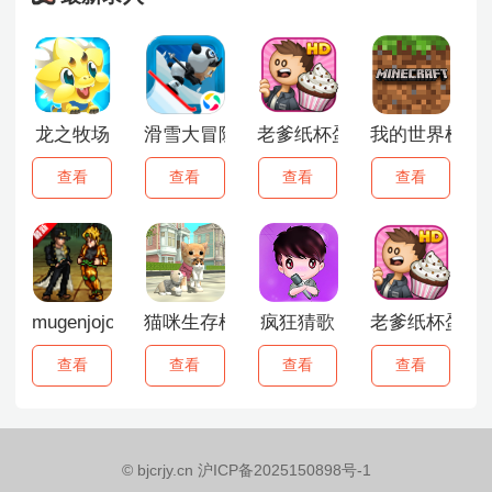
龙之牧场
滑雪大冒险老版本
老爹纸杯蛋糕店
我的世界机甲
查看
查看
查看
查看
mugenjojo像素版
猫咪生存模拟器
疯狂猜歌
老爹纸杯蛋糕
查看
查看
查看
查看
© bjcrjy.cn 沪ICP备2025150898号-1