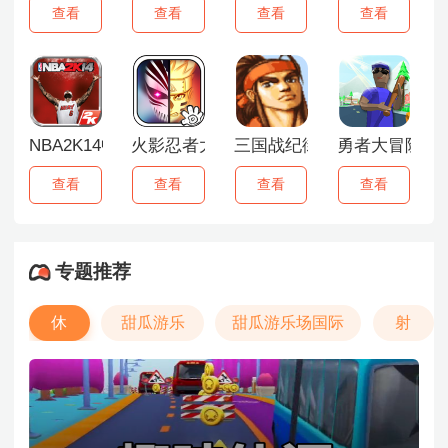
查看
查看
查看
查看
NBA2K14中文版
火影忍者大战死神
三国战纪街机手机版
勇者大冒险无
查看
查看
查看
查看
专题推荐
休
甜瓜游乐
甜瓜游乐场国际
射
闲
场
版
击