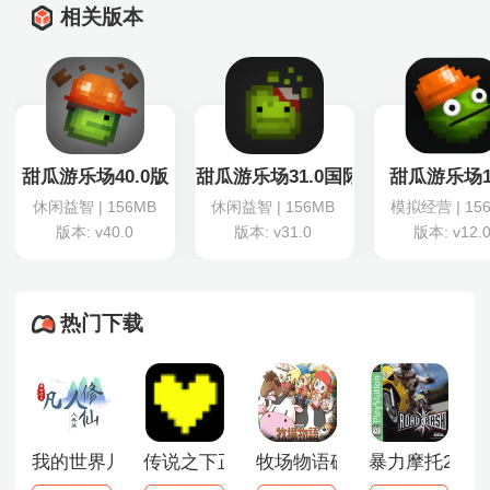
相关版本
甜瓜游乐场40.0版
甜瓜游乐场31.0国际版
甜瓜游乐场12
休闲益智 | 156MB
休闲益智 | 156MB
模拟经营 | 15
版本: v40.0
版本: v31.0
版本: v12.
热门下载
我的世界凡人修仙人界篇
传说之下正义
牧场物语矿石镇的伙伴们
暴力摩托2008