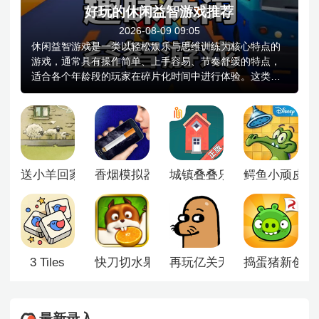
好玩的休闲益智游戏推荐
2026-08-09 09:05
休闲益智游戏是一类以轻松娱乐与思维训练为核心特点的
游戏，通常具有操作简单、上手容易、节奏舒缓的特点，
适合各个年龄段的玩家在碎片化时间中进行体验。这类游
戏往往注重逻辑思考、观察力和反应能力的培养，通过解
谜、拼图、匹配、闯关等多样化的玩法激发玩家的思维潜
能。画面风格清新可爱，音乐轻松愉悦，能够有效缓解压
力，带来放松的游戏体验。同时，休闲益智游戏通常设有
丰富的关卡设计和逐步提升的难度梯度，既能满足初学者
的需求，也能为追求挑战的玩家提供足够的乐趣，是兼具
送小羊回家2无敌版
香烟模拟器
城镇叠叠乐手机版
鳄鱼小顽皮爱
娱乐性与教育意义的一种游戏形式。
3 Tiles
快刀切水果手机版
再玩亿关无广告版
捣蛋猪新创版
最新录入