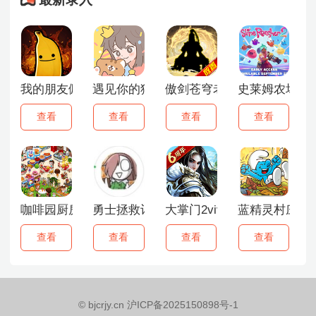
我的朋友佩德罗手机版
遇见你的猫
傲剑苍穹老版本
史莱姆农场2
查看
查看
查看
查看
咖啡园厨房天地
勇士拯救计划
大掌门2vivo版
蓝精灵村庄中
查看
查看
查看
查看
© bjcrjy.cn 沪ICP备2025150898号-1