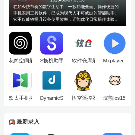
在如今快节奏的数字生活中，一款功能全面、操作便捷的
手机实用工具软件，已成为现代人不可或缺的智能助手。
它不仅能够提升设备使用效率，还能优化日常操作体验，
让手机真正成为生活与工作的得力伙伴，小编带来的手机
实用工具软件大全集文件管理、系统优化、权限控制、数
据备份与恢复、应用管理等多项核心功能于一体，专为追
求高效与便捷的用户打造。其界面设计简洁直观，功能分
类清晰，操作逻辑流畅，无论是新手还是资深用户，都能
轻松上手。
花简空间最新版
S换机助手安卓版
软件仓库最新版
Mxplayer P
欢太手机搬家最新版
DynamicSpot灵动岛
悟空遥控器旧版本
浣熊ios15启
最新录入