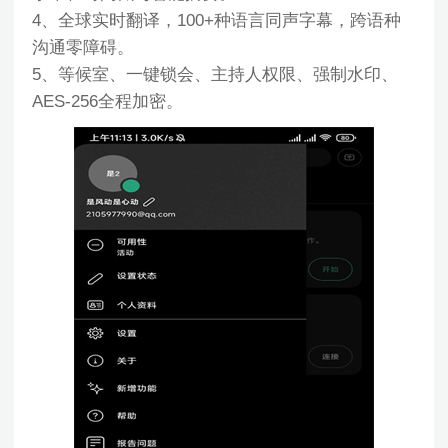
4、全球实时翻译，100+种语言同声字幕，跨语种
沟通零障碍。
5、等候室、一键锁会、主持人权限、强制水印、
AES-256全程加密。