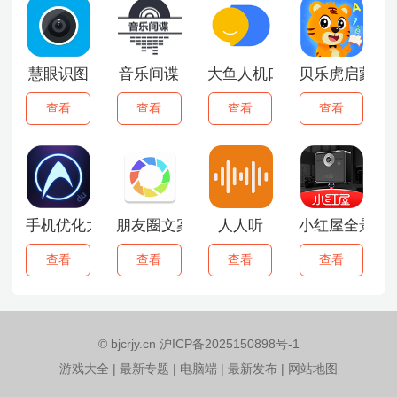
慧眼识图
音乐间谍
大鱼人机口语
贝乐虎启蒙
查看
查看
查看
查看
手机优化大师
朋友圈文案助手
人人听
小红屋全景相
查看
查看
查看
查看
© bjcrjy.cn 沪ICP备2025150898号-1
游戏大全
|
最新专题
|
电脑端
|
最新发布
|
网站地图