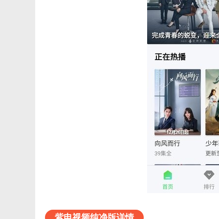
紫电视频纯净版详情