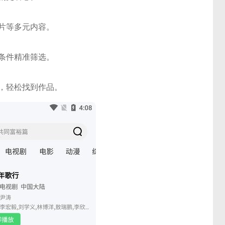
片等多元内容。
条件精准筛选。
，轻松找到作品。