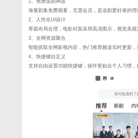
1、免费追剧神器
海量剧集免费观看，无需会员，是追剧爱好者的理
2、人性化UI设计
界面布局合理，电影封面采用高清图示，视觉美观
3、全网资源聚合
智能抓取全网影视内容，热门推荐频道实时更新，
4、快捷键自定义
支持自由设置功能快捷键，操作更贴合个人习惯，