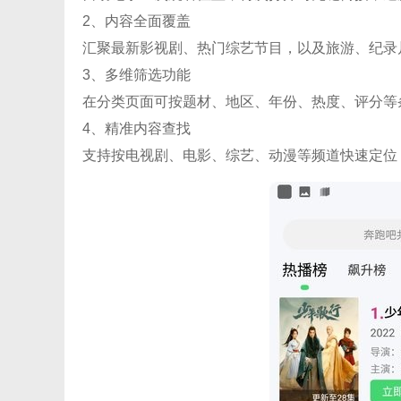
2、内容全面覆盖
汇聚最新影视剧、热门综艺节目，以及旅游、纪录
3、多维筛选功能
在分类页面可按题材、地区、年份、热度、评分等
4、精准内容查找
支持按电视剧、电影、综艺、动漫等频道快速定位