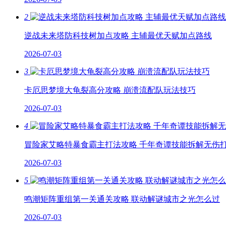
2
逆战未来塔防科技树加点攻略 主辅最优天赋加点路线
2026-07-03
3
卡厄思梦境大龟裂高分攻略 崩溃流配队玩法技巧
2026-07-03
4
冒险家艾略特暴食霸主打法攻略 千年奇谭技能拆解无伤
2026-07-03
5
鸣潮矩阵重组第一关通关攻略 联动解谜城市之光怎么过
2026-07-03