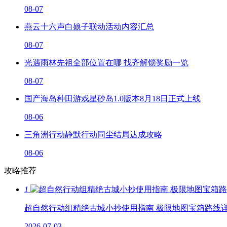
08-07
燕云十六声白娘子联动活动内容汇总
08-07
光遇雨林先祖全部位置在哪 找齐解锁奖励一览
08-07
国产海岛种田游戏星砂岛1.0版本8月18日正式上线
08-06
三角洲行动静默行动同尘结局达成攻略
08-06
攻略推荐
1
超自然行动组精绝古城小抄使用指南 极限地图宝箱路线
2026-07-03