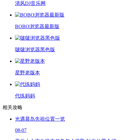
清风DJ音乐网
BOBO浏览器最新版
啵啵浏览器黑色版
星野老版本
代练妈妈
相关攻略
光遇晨岛先祖位置一览
08-07