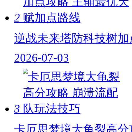
2
逆战未来塔防科技树加
2026-07-03
3
卡厄思梦境大龟裂高分