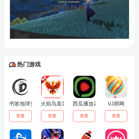
热门游戏
书签地球安卓版
火焰鸟直装6.0最新版
西瓜播放器
VJ师网
查看
查看
查看
查看