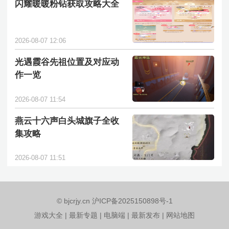
闪耀暖暖粉钻获取攻略大全
2026-08-07 12:06
光遇霞谷先祖位置及对应动
作一览
2026-08-07 11:54
燕云十六声白头城旗子全收
集攻略
2026-08-07 11:51
© bjcrjy.cn 沪ICP备2025150898号-1
游戏大全
|
最新专题
|
电脑端
|
最新发布
|
网站地图