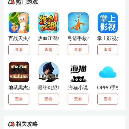
热门游戏
百战天虫4汉化版
热血江湖sf手机版
弓箭手救小人
掌上影视大全
查看
查看
查看
查看
地狱黑杰克
最终幻想15口袋版
海猫小说
OPPO手机云
查看
查看
查看
查看
相关攻略