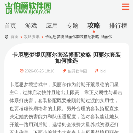
攻略
首页
游戏
应用
专题
排行榜
首页
攻略资讯
卡厄思梦境贝丽尔套装搭配攻略 贝丽尔套装如何挑选
卡厄思梦境贝丽尔套装搭配攻略 贝丽尔套装
如何挑选
2026-06-25 18:16
伯爵软件园
bjgl
卡厄思梦境游戏中，贝丽尔作为前期开荒最稳的四星
主C，过牌启动快并且输出上限高，靠正义属性与暴击
体系打伤害，套装搭配既要兼顾前期过渡的实用性，
也要考虑长期培养的上限。另外合理的套装搭配直接
决定她的伤害能力和队伍适配度，选对套装能让她从
开荒一路用到后期，选错则会浪费大量养成资源还打
不出伤害。下面小编就为大家奉上卡厄思梦境贝丽尔