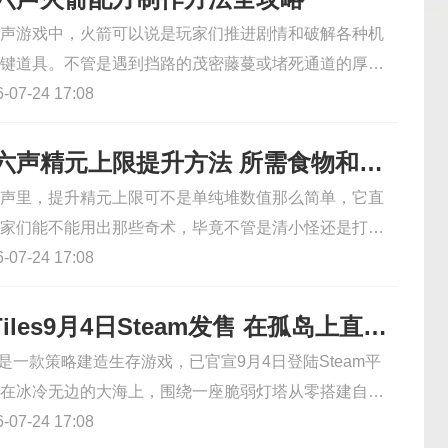
口、二层中转站拱形桥边、二层中转站木台子、菇菇大
声游戏中，火箭可以说是玩家们推进剧情和破解各种机
后再回到恩典餐堂下方收尾。每个点位找到美亚亚对话
键道具。不管是遇到挡路的茂密藤蔓或堵死通道的厚重
应任务，完成后能拿20粉钻，全部做完不仅能攒够100粉
在战斗里需要远程清场或对付高处或扎堆的敌人，火箭
07-24 17:08
编就为大家提供无限暖暖十七岁菇菇的雨季触发任务接
用场。而且只靠买火箭根本不够用，掌握配方自己制
能拿到绿意四极的设计图，对缺钻又想收集图纸的玩家
时补充，不被道具短缺卡进度。下面小编就为大家提供
燕云十六声精元上限提升方法 所需食物和丹药是哪些
算~
火箭配方制作方法全攻略，有了自制火箭在手，探索和
声里，提升精元上限可不是单纯堆数值那么简单，它直
畅很多，也能让小伙伴们在江湖里走得更远~
家们能不能用出那些奇术，毕竟不管是清小怪还是打
高消耗的大招都得靠足够的精元支撑，上限不够连技能都放
07-24 17:08
且探索大世界时，解谜和破障碍也常要用到奇术，精元
能连续释放，不用频繁等恢复，不管是战斗续航还是探
ShoreTiles9月4日Steam发售 在孤岛上直面夜间决战
大幅提升。下面小编就为大家提供燕云十六声精元上限
iles是一款策略建造生存游戏，已官宣9月4日登陆Steam平
只有把上限拉满，再搭配能临时加精元的食物和丹药，
在冰冷无边的大海上，围绕一座脆弱灯塔从零搭建自己
江湖里不管是打架还是闯秘境都游刃有余~
天用随机抽取的地块慢慢扩展领地、经营经济、布置防
07-24 17:08