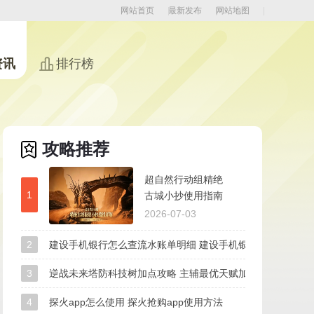
网站首页
最新发布
网站地图
资讯
排行榜
攻略推荐
超自然行动组精绝
1
古城小抄使用指南
极限地图宝箱路线
2026-07-03
详解
2
建设手机银行怎么查流水账单明细 建设手机银行查看账单明
3
逆战未来塔防科技树加点攻略 主辅最优天赋加点路线
4
探火app怎么使用 探火抢购app使用方法