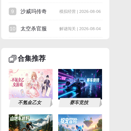
9
沙威玛传奇
模拟经营 | 2026-08-06
10
太空杀官服
解谜闯关 | 2026-08-04
合集推荐
不氪金乙女
赛车竞技