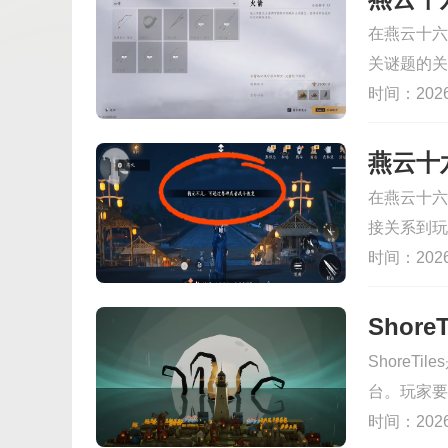
中转站电梯
在燕云十六
墙路边，最
关谜题的关
就能接取对
障碍，还是
时间：2026-
钻。下面小
都能派上大
取位置，还
作，才能随
来说特别划
燕云十六声
在燕云十六
战斗都会顺
接关系到玩
BOSS，
时间：2026-
不出来。而
上限高了才
索效率都会
ShoreT
提升方法，
台。玩家要
才能让你在
的岛屿，白
时间：2026-