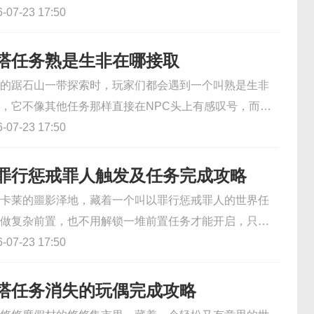
灵的归处。下面小编就为大家提供原神英灵的残响任务
神瞳、珍贵宝箱、隐藏成就。这个任务不是简单跑图对
07-23 17:50
略，做完后还有一段去墓地和皮拉米达城的隐藏后续可
完成前置任务，调整游戏时间才能触发，后续还要经历
磋、操控龙伙伴解谜、穿越复杂遗迹、对抗强力魔物等多
塔任务熟是生非在哪接取
程跟着指引走也容易在机关切换和战斗阶段卡壳。下面
的踞石山一带探索时，玩家们都会遇到一个叫熟是生非
家奉上原神纳塔在应许与遗忘之间任务攻略，不仅能让
，它不像其他任务那样直接在NPC头上有感叹号，而是
入了解纳塔的火之传承与龙的故事，还能拿到总计80原
一张边缘绿油油的纸才能触发。这张纸藏在悬木人部落
07-23 17:50
盘等道具~
木箱上，就在圣火竞技场旁的传送锚点周边，拿到之后
下方的峡谷裂隙里，找到那个隐蔽的山洞入口，靠近里
罪行惩戒罪人触发及任务完成攻略
波卡就能正式接取任务。这个任务做完不仅能解锁火榴树
卡莱的噩影泽地，藏着一个叫以罪行惩戒罪人的世界任
地图，还能拿到40原石和摩拉等奖励。下面小编就为大
做复杂前置，也不用解锁一堆前置任务才能开启，只要
纳塔任务熟是生非攻略，这也是探索纳塔地下区域时必
到噩影泽地南边的传送锚点，再往东北方向走一段路，
07-23 17:50
前置任务喔~
个倒在地上受伤的执灯人雅努什。和他对话就能接下任
务围绕着调查三处被深渊力量污染的封印石柱展开。玩
塔任务消失的玩偶完成攻略
锋鄂花切断深渊黑线、清理沿途魔物，最后还要击败强