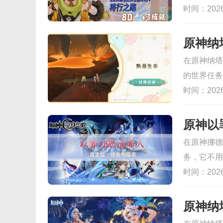
解锁成就英
藏着不少火
时间：2026-
触发接取攻
话，需要先
以探索喔~
与NPC切
原神纳
个环节，全
在原神纳塔
小编就为大
的世界任务
小伙伴们深
需要先拿到
时间：2026-
石和通牒金
入口附近的
再去隆崛坡
原神以
面的NPC
在原神挪德
根系的地下
务，它不用
家分享原神
玩家们传送
时间：2026-
须先完成的
就能看到一
务，整个任
原神纳
家们要利用