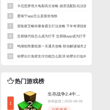
5
卡厄思梦境大龟裂高分攻略 崩溃流配队玩法技巧
6
爱南宁app怎么直接坐地铁
7
冒险家艾略特暴食霸主打法攻略 千年奇谭技能拆解无伤打法
8
交易猫代练怎么成为打手 交易猫app成为打手方法
9
鸣潮矩阵重组第一关通关攻略 联动解谜城市之光怎么过
10
哈啰出行免密支付功能怎么取消 哈啰出行如何关闭免密支付
热门游戏榜
生存战争2.4中文版
休闲益智 | 2026-08-08
1
立即查看