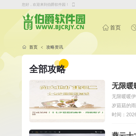
您好，欢迎来到伯爵软件园！
首页
首页
攻略资讯
全部攻略
无限暖暖伊
岁菇菇的雨
开的系列搭
时间：2026-
能轻松完成
及周边区域
燕云十