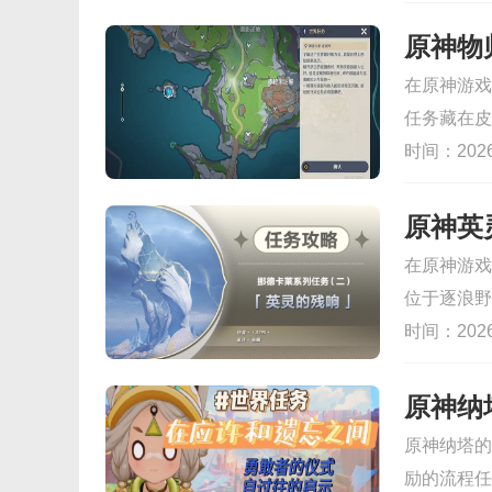
御，每一块
后续生存。
原神物
群结队从海
在原神游戏
衡，用白天
任务藏在皮
家提供Sho
到皮拉米达
时间：2026-
险的孤岛上
感叹号的古
在任务中段
原神英
硬打，得先
在原神游戏
等地上出现
位于逐浪野
能彻底解决
传送锚点解
时间：2026-
物任务攻略
就能看到地
自动接取，
原神纳
程大概只需
原神纳塔的
实在，能拿
励的流程任