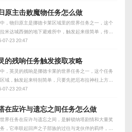
地形和建筑的摆放都无法撤销，每一步规划都直接影响
夜晚降临后，深海里的诡异生物会被灯塔光芒吸引，成
归原主击败魔物任务怎么做
底涌来发起进攻，玩家必须在经营与防守之间找到平
中，物归原主是挪德卡莱区域里的世界任务之一，这个
精心搭建的防线直面每一场夜间决战。下面小编就为大
拉米达城西侧的地下避难所中，触发起来很简单，传送
reTiles9月4日Steam发售相关资讯，在这个充满未知与危
城最左侧的传送锚点后，往右边走几步就能看到带蓝色
07-23 20:47
，快来用策略与勇气守护自己的家园~
老终端，和它交互就能接取任务。而击败魔物的环节就
的实验区域里，要对付的是难缠的兽境猎犬，不能直接
灵的残响任务触发接取攻略
吸引它攻击地面的月矩力光束，让它被能量反噬掉血，
中，英灵的残响是挪德卡莱的世界任务之一，这个任务
月矩力石块后，再捡起石块精准投掷它头顶的水管，才
区域，触发起来特别简单，只要先把厄布拉神柱上方的
这只魔物。小编今儿就为大家提供原神物归原主击败魔
锁就行。传送到这个锚点后，往北边的小营地走几步，
07-23 20:47
，除了能拿到原石和识者之证，还能解锁隐藏成就喔~
上有两处发光的笔记，把这两本笔记都读完，任务就会
还会触发一段简短的剧情动画。整个任务流程很短，全
塔在应许与遗忘之间任务怎么做
要五分钟，跟着指引清理两波魔物就能完成，奖励也很
世界任务在应许与遗忘之间，是解锁纳塔剧情和大量奖
到30原石。另外还有珍贵宝箱和华丽宝箱各一个，还能
务，它串联起回声之子部族的过往与龙伙伴的羁绊，还