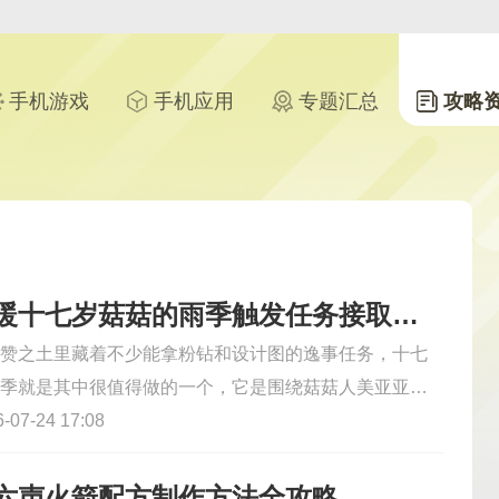
手机游戏
手机应用
专题汇总
攻略
无限暖暖十七岁菇菇的雨季触发任务接取位置
赞之土里藏着不少能拿粉钻和设计图的逸事任务，十七
季就是其中很值得做的一个，它是围绕菇菇人美亚亚展
配任务，全程不用打怪也不用复杂解谜，跟着对话走就
07-24 17:08
。这个系列任务一共有6个接取点位，全都集中在蜗牛城
，从恩典餐堂下方的绿顶小屋旁开始，依次分布在一层
六声火箭配方制作方法全攻略