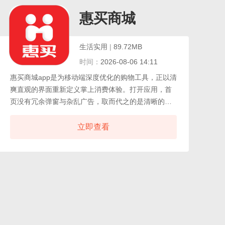
成一种乐趣。淘特特价版这里没有复杂满减，每天都
是实打实的低价，从几元日用品到几十元小家电应有
惠买商城
尽有。
生活实用
|
89.72MB
时间：
2026-08-06 14:11
惠买商城app是为移动端深度优化的购物工具，正以清
爽直观的界面重新定义掌上消费体验。打开应用，首
页没有冗余弹窗与杂乱广告，取而代之的是清晰的功
能分区和流畅的交互逻辑，让每一次点击都精准高
效。无论你是想快速补货日用消耗品，还是悠闲浏览
立即查看
当季新品，底部导航与顶部搜索栏都能即刻响应，省
去繁琐筛选步骤。惠买商城app深知现代生活的多元需
求，因此精心搭建了覆盖食品生鲜、潮流服装、精致
彩妆、大家电、母婴呵护以及日常百货等垂直领域的
一站式卖场，每个品类下还有细分标签，帮助用户在
海量商品中迅速锁定心仪之选。