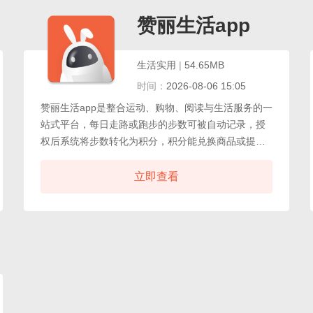
流的综合购物平台，提供从浏览到售后的完整闭环服
务，帮助消费者轻松比选，实现一站式便捷网购体
赞丽生活app
验。
生活实用
|
54.65MB
时间：
2026-08-06 15:05
赞丽生活app是整合运动、购物、阅读与生活服务的一
站式平台，每日走路或跑步的步数可被自动记录，授
权后系统将步数转化为积分，积分能兑换商品或提
现，让日常运动变得更有价值。内置购物板块，覆盖
食品、日用品、小家电等生活必需品，价格透明且常
立即查看
有优惠。赞丽生活app最新版本阅读板块提供丰富的小
说资源，类型涵盖都市、言情、玄幻等，无需跳转其
他应用即可畅读。界面设计简洁，首页按功能分区清
晰展示运动、商城、阅读和个人中心。