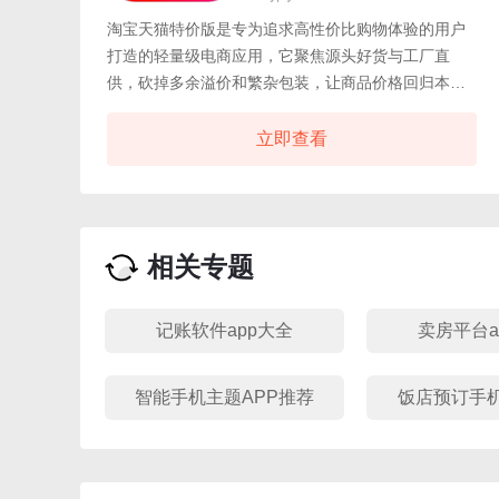
淘宝天猫特价版是专为追求高性价比购物体验的用户
打造的轻量级电商应用，它聚焦源头好货与工厂直
供，砍掉多余溢价和繁杂包装，让商品价格回归本
质。没有花哨的动画干扰，只有清晰标注的实惠价格
和实拍商品图，选购决策变得快速高效。平台严选服
立即查看
饰、家居、数码配件、日用百货等高频品类，每日更
新海量特价爆款，很多商品直接来自产业带生产线，
品质有保障且价格惊喜。淘宝天猫特价版更有官方补
贴和限时秒杀活动轮番上阵，让你用更低成本覆盖生
相关专题
活所需。购物流程经过深度简化，一键下单、快速支
付，物流追踪清晰明了，省去繁琐步骤。
记账软件app大全
卖房平台a
智能手机主题APP推荐
饭店预订手