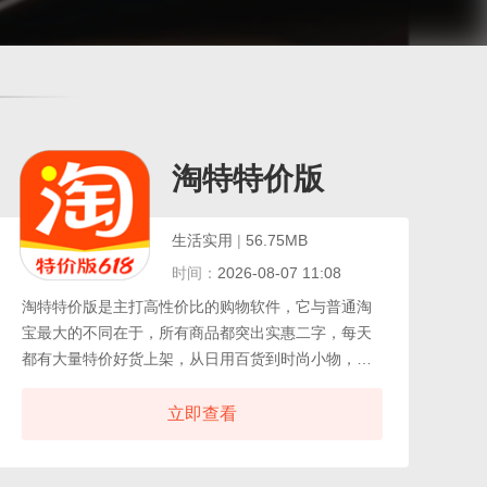
淘特特价版
生活实用
|
56.75MB
时间：
2026-08-07 11:08
淘特特价版是主打高性价比的购物软件，它与普通淘
宝最大的不同在于，所有商品都突出实惠二字，每天
都有大量特价好货上架，从日用百货到时尚小物，价
格亲民且质量可靠。平台精选了超高性价比的优质商
品，吸引众多商家入驻，购物体验流畅省心。除了买
立即查看
得便宜，淘特还增加了许多有趣的互动玩法，比如邀
请好友一起参与就能获得丰厚的红包奖励，让省钱变