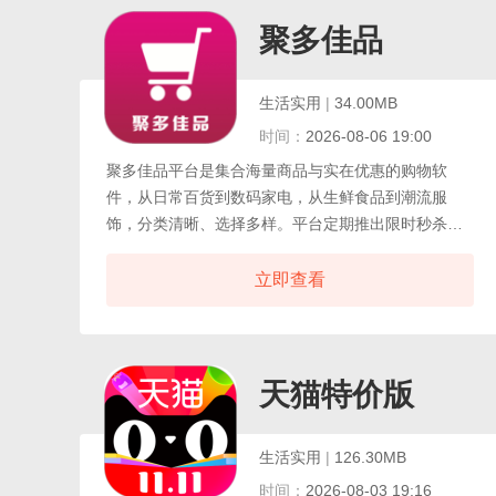
额外收入，更让省钱和分享变成一种快乐的行为。淘
无忧app每天更新爆款商品清单，帮助你第一时间了解
聚多佳品
热门促销和低价好物，不用自己费力比价。
生活实用
|
34.00MB
时间：
2026-08-06 19:00
聚多佳品平台是集合海量商品与实在优惠的购物软
件，从日常百货到数码家电，从生鲜食品到潮流服
饰，分类清晰、选择多样。平台定期推出限时秒杀、
满减津贴和专属折扣券，让用户用更少的钱买到心仪
好物。聚多佳品平台所有上架商品均经过多轮资质审
立即查看
核，品牌直供或官方授权渠道占比较高，品质溯源清
晰，售后响应及时，退换货流程简便。界面设计简洁
明了，搜索筛选功能强大，比价参考一目了然，下单
支付安全快捷。真实用户评价区无滤镜晒单，帮助新
天猫特价版
人快速避坑。物流跟踪实时更新，客服在线答疑耐心
专业。
生活实用
|
126.30MB
时间：
2026-08-03 19:16