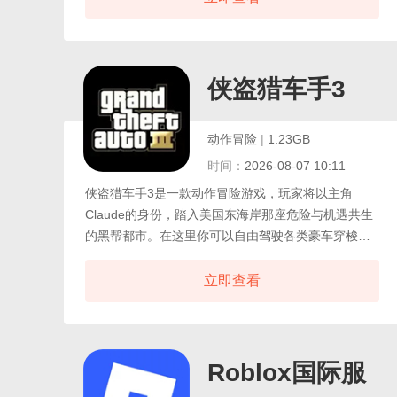
灵收集、深度养成、情感陪伴与自由冒险为核心体
验，玩家将化身魔法学院的新生，踏入这片充满神秘
与奇遇的开放大陆，每一寸土地都栖息着形态各异、
性格独特的精灵。
侠盗猎车手3
动作冒险
|
1.23GB
时间：
2026-08-07 10:11
侠盗猎车手3是一款动作冒险游戏，玩家将以主角
Claude的身份，踏入美国东海岸那座危险与机遇共生
的黑帮都市。在这里你可以自由驾驶各类豪车穿梭于
霓虹闪烁的街区，手持多样武器与警察、敌对帮派展
开激烈火拼，在一系列高燃任务中挣扎求生。重制版
立即查看
不仅将原作的复古黑帮氛围完整保留，还全面升级了
画面精度与音效质感，让斑驳的街头、轰鸣的引擎声
更具沉浸感。同时新增的多人联机模式，让玩家能与
同好协作完成高难任务，或是在街头展开自由对抗。
Roblox国际服