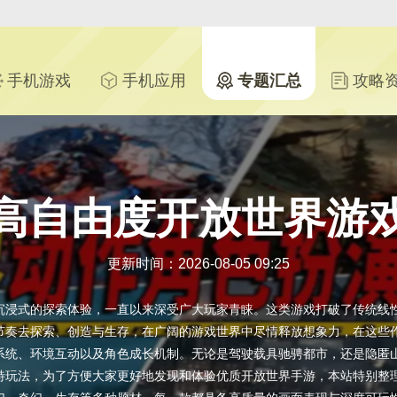
手机游戏
手机应用
专题汇总
攻略
高自由度开放世界游
更新时间：2026-08-05 09:25
沉浸式的探索体验，一直以来深受广大玩家青睐。这类游戏打破了传统线
节奏去探索、创造与生存，在广阔的游戏世界中尽情释放想象力，在这些
系统、环境互动以及角色成长机制。无论是驾驶载具驰骋都市，还是隐匿
特玩法，为了方便大家更好地发现和体验优质开放世界手游，本站特别整