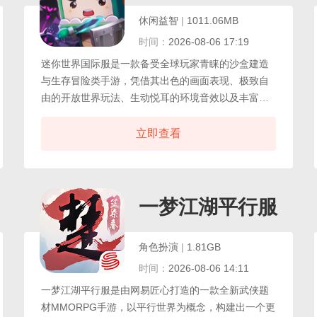
休闲益智
|
1011.06MB
时间：
2026-08-06 17:19
迷你世界国际服是一款备受全球玩家青睐的沙盒建造
与生存冒险类手游，凭借其出色的画面表现、极致自
由的开放世界玩法、生动悦耳的环境音效以及丰富多
元的游戏系统，持续吸引着来自世界各地的创造者与
探险家。在这个无限可能的像素宇宙中，你可以自由
立即查看
挖掘、建造、探索、合成，从一座小木屋到宏伟城
市，从地表奇观到地下迷城，一切皆由你亲手打造，
相较于国内版本，国际服在内容与体验上进行了全面
升级与优化。
戏
一梦江湖平行服
角色扮演
|
1.81GB
时间：
2026-08-06 14:11
一梦江湖平行服是由网易匠心打造的一款全新武侠题
材MMORPG手游，以平行世界为概念，构建出一个更