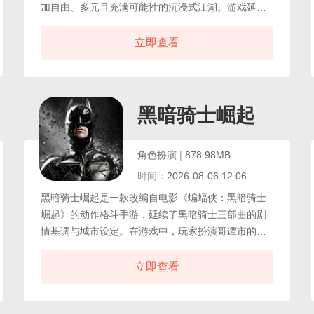
加自由、多元且充满可能性的沉浸式江湖。游戏延续
并升华了《一梦江湖》一贯的高品质美术风格与深厚
剧情底蕴，在此基础上开辟出一片既熟悉又焕然一新
立即查看
的开放武侠天地，在这个广袤无垠的江湖世界中，玩
家将置身于数十张精心雕琢的动态地图之中，从烟雨
江南的青石小巷，到塞北大漠的孤烟落日，每一处场
景都承载着独特的风土人情与任务线索。
都市
黑暗骑士崛起
角色扮演
|
878.98MB
时间：
2026-08-06 12:06
黑暗骑士崛起是一款改编自电影《蝙蝠侠：黑暗骑士
崛起》的动作格斗手游，延续了黑暗骑士三部曲的剧
情基调与城市设定。在游戏中，玩家扮演哥谭市的蝙
蝠侠，推进电影主线剧情，与宿敌贝恩展开对抗，并
在过程中完成角色的行动目标。黑暗骑士崛起游戏还
立即查看
原了电影中的角色设定、场景氛围与蝙蝠侠的装备能
力。玩家可操控这位依靠智慧、体能与科技装备行动