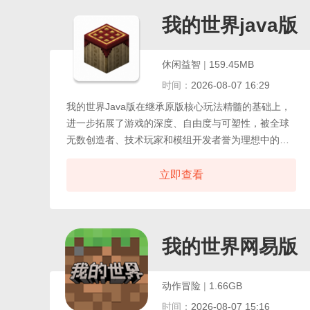
的神级自由，还采用简约却不失魅力的低多边形美术
风格。
我的世界java版
休闲益智
|
159.45MB
时间：
2026-08-07 16:29
我的世界Java版在继承原版核心玩法精髓的基础上，
进一步拓展了游戏的深度、自由度与可塑性，被全球
无数创造者、技术玩家和模组开发者誉为理想中的沙
盒圣殿。它不仅保留了原汁原味的探索、建造与生存
体验，更凭借其无与伦比的开放架构，成为高度定制
立即查看
化与复杂系统构建的首选平台，其中最突出的优势，
莫过于其庞大而成熟的Mod生态系统。得益于活跃的
全球社区与开源精神，数以万计的玩家与开发者持续
贡献着涵盖科技、魔法、冒险、农业、自动化乃至现
我的世界网易版
实模拟等多元主题的高质量模组。
动作冒险
|
1.66GB
时间：
2026-08-07 15:16