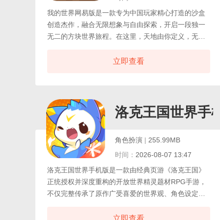
我的世界网易版是一款专为中国玩家精心打造的沙盒
创造杰作，融合无限想象与自由探索，开启一段独一
无二的方块世界旅程。在这里，天地由你定义，无论
是高耸入云的城堡、精巧绝伦的机械装置，还是广袤
壮丽的幻想城市，皆可通过一砖一瓦的堆砌，将脑海
立即查看
中的宏图化为现实，游戏世界随机生成，广袤无垠，
蕴藏着森林、沙漠、雪山、下界与末地等多样生态，
等待勇敢的冒险者深入探索。可孤身踏上寻宝之旅，
亦可与好友联机同行，在黑夜中并肩对抗怪物，于矿
洛克王国世界手
洞深处挖掘稀有资源，共同书写属于你们的传奇篇
章。
角色扮演
|
255.99MB
时间：
2026-08-07 13:47
洛克王国世界手机版是一款由经典页游《洛克王国》
正统授权并深度重构的开放世界精灵题材RPG手游，
不仅完整传承了原作广受喜爱的世界观、角色设定与
剧情脉络，更在移动端焕然新生，打造出一个更加广
阔、生动且富有沉浸感的魔法精灵大世界。游戏以精
立即查看