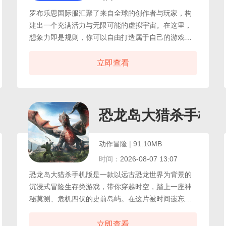
罗布乐思国际服汇聚了来自全球的创作者与玩家，构
建出一个充满活力与无限可能的虚拟宇宙。在这里，
想象力即是规则，你可以自由打造属于自己的游戏世
界，从冒险、竞速到角色扮演，每一份创意都能化为
可玩的体验;也可以畅玩由全球社区精心设计的海量作
立即查看
品，探索风格迥异、玩法多样的沉浸式世界，平台涵
盖丰富多样的游戏类型，无论是紧张刺激的挑战关
卡，还是轻松有趣的社交空间，亦或是富有艺术感的
互动装置，总能带来耳目一新的惊喜。
机版
恐龙岛大猎杀手机版
动作冒险
|
91.10MB
时间：
2026-08-07 13:07
恐龙岛大猎杀手机版是一款以远古恐龙世界为背景的
沉浸式冒险生存类游戏，带你穿越时空，踏上一座神
秘莫测、危机四伏的史前岛屿。在这片被时间遗忘的
大陆上，茂密的丛林、荒芜的峡谷、火山地带与沼泽
湿地交错分布，栖息着种类繁多的史前巨兽，从迅猛
立即查看