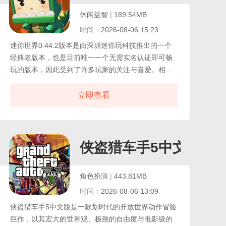
休闲益智
|
189.54MB
时间：
2026-08-06 15:23
迷你世界0.44.2版本是由深圳迷你玩科技推出的一个
经典老版本，也是目前唯一一个无需实名认证即可畅
玩的版本，因此受到了许多玩家的关注与喜爱。相比
如今功能繁多、画面复杂的更新版本，0.44.2更回归
沙盒游戏最初的本真，保留了简洁直观的操作界面与
立即查看
纯粹自由的玩法设定，在这个版本中，玩家可以尽情
发挥想象力，在广阔的沙盒世界中建造房屋、打造城
市、挑战生存模式，体验最原始的创造与探索乐趣。
侠盗猎车手5中文版
角色扮演
|
443.81MB
时间：
2026-08-06 13:09
侠盗猎车手5中文版是一款划时代的开放世界动作冒险
巨作，以其宏大的世界观、极致的自由度与电影级的