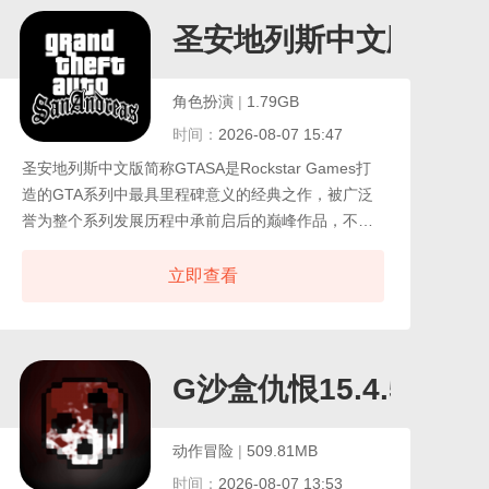
堡、设计复杂的机械装置、挖掘深不见底的地底迷
宫，或是挑战极限生存模式，与各种怪物展开激战。
圣安地列斯中文版
角色扮演
|
1.79GB
时间：
2026-08-07 15:47
圣安地列斯中文版简称GTASA是Rockstar Games打
造的GTA系列中最具里程碑意义的经典之作，被广泛
誉为整个系列发展历程中承前启后的巅峰作品，不仅
完美延续了《罪恶都市》的开放世界魅力，更为后续
《GTA4》的写实风格与叙事深度奠定了坚实基础，在
立即查看
众多玩家心中占据着无可替代的地位，除引人入胜的
主线剧情，游戏还提供了前所未有的自由度与丰富玩
法，玩家可以驾驶各类载具穿梭城市，参与街头赛
车、飞行训练、帮派火并。
G沙盒仇恨15.4.5版本
动作冒险
|
509.81MB
时间：
2026-08-07 13:53