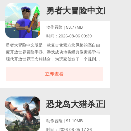
挑战野外强者，通过华丽的武技战斗释放元素技能，
在一次次冒险任务中强化自身，以英雄之姿直面挑
游版
勇者大冒险中文版
战，开启奇幻的次元旅程。
动作冒险
|
53.77MB
时间：
2026-08-06 09:39
勇者大冒险中文版是一款复古像素方块风格的高自由
度开放世界冒险手游。游戏成功地将经典像素美学与
现代开放世界理念相结合，为玩家创造了一个规则宽
松、可随心所欲探索的广阔沙盒天地。在这个世界
中，玩家的行动几乎不受限制，你可以深入未知地域
立即查看
展开冒险，发现隐藏的宝藏与秘密，通过购买各式枪
械参与战斗，并以独特方式赚取游戏货币，更能直接
体验游戏中内置的多种趣味小游戏，享受多元化的娱
乐体验。游戏操作与玩法设计得直观易懂，并配有详
恐龙岛大猎杀正版
尽的新手引导教程，确保任何玩家都能快速融入这个
世界。
动作冒险
|
91.10MB
时间：
2026-08-05 17:36