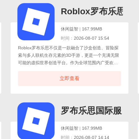
汉化版地图覆盖洛圣都、圣菲耶罗、拉斯维加斯三座
城市及外围乡村、沙漠与山脉地带，玩家可在各区域
Roblox罗布乐思
间自由移动与探索，整体内容以主线推进附带大量活
动与随机事件展开。
休闲益智
|
167.99MB
时间：
2026-08-07 15:54
Roblox罗布乐思不仅是一款融合了沙盒创造、冒险探
索与多人联机生存元素的3D手游，更是一个充满无限
可能的虚拟世界创造平台。作为全球范围内广受欢迎
的互动娱乐社区，Roblox 为玩家提供了一个自由开放
的舞台，让每个人都能成为游戏的创造者与参与者，
立即查看
游戏采用标志性的像素化美术风格，在保留经典复古
韵味的同时，融入了现代3D技术，打造出精致清新、
色彩明快的游戏场景。无论是郁郁葱葱的森林、神秘
莫测的洞穴，还是未来感十足的城市景观，每一处细
罗布乐思国际服
节都充满想象力。
休闲益智
|
167.99MB
时间：
2026-08-07 14:14