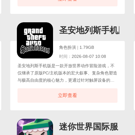
的迅猛龙、庞大的霸王龙，到翱翔天际的翼龙，每一
寸土地都潜藏着未知的威胁与机遇，在游戏中，你将
作为一名孤身求生的探险者，从零开始打造属于自己
的生存基地。
圣安地列斯手机版
角色扮演
|
1.79GB
时间：
2026-08-07 10:08
圣安地列斯手机版是一款开放世界动作冒险游戏，不
仅继承了原版PC/主机版本的宏大叙事、复杂角色塑造
与极高自由度的核心魅力，更通过针对触屏设备的深
度优化与适配，将这款曾定义一代开放世界标准的传
奇作品，完美呈现在掌中方寸之间，在移动端，《圣
立即查看
安地列斯》依旧以其史诗级的剧情、错综复杂的人物
关系以及对上世纪90年代美国西海岸社会风貌的精准
刻画，深深打动着新老玩家。
迷你世界国际服