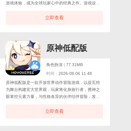
游戏体验，成为全球玩家心中的经典之作。游戏设定
在灵感源自美国洛杉矶的虚构都市，玩家将首次在游
戏中操控三位性格迥异、背景独特的主角：沉稳老练
立即查看
的退役劫匪麦克、疯狂鲁莽的街头混混崔佛，以及野
心勃勃的年轻毒贩富兰克林。
原神低配版
角色扮演
|
77.31MB
时间：
2026-08-06 11:48
原神低配版是一款开放世界动作冒险游戏，以提瓦特
为舞台构建宏大世界观，玩家将化身旅行者，携神之
眼掌控元素力量，与性格各异的伙伴结伴冒险，发掘
原神背后的真相。游戏采用实时渲染3D引擎打造二次
元画面，同时推出低配版本，安装包更小巧，适配低
立即查看
内存设备，能在保障画面流畅的前提下，让更多玩家
体验冒险乐趣。玩家可在开放世界中探索隐秘区域、