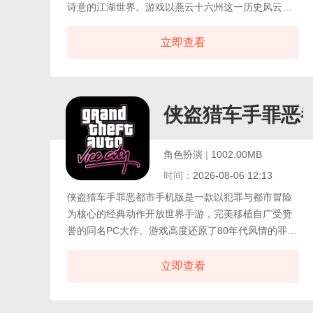
诗意的江湖世界。游戏以燕云十六州这一历史风云交
汇之地为舞台，精心还原了宋代市井烟火、古刹庙
宇、边塞关隘与江南水乡的独特风貌，构建出一个兼
立即查看
具历史厚重感与武侠浪漫气息的东方江湖，在这里，
你将扮演一名行走乱世的侠客，自由穿梭于山川湖海
之间，可以在繁华街市中聆听说书人讲述武林秘闻，
也能深入幽深竹林与隐世高手切磋武艺。
侠盗猎车手罪恶
角色扮演
|
1002.00MB
时间：
2026-08-06 12:13
侠盗猎车手罪恶都市手机版是一款以犯罪与都市冒险
为核心的经典动作开放世界手游，完美移植自广受赞
誉的同名PC大作。游戏高度还原了80年代风情的罪恶
都市，一座充满霓虹光影、黑帮争斗与暗流涌动的罪
恶之城。玩家将化身主角汤米·维赛迪，在这座无拘无
立即查看
束的虚拟都市中展开一段波澜壮阔的黑道崛起之旅，
拥有极高的自由度，可随意驾驶跑车、摩托车、直升