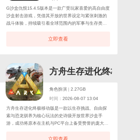
G沙盒仇恨15.4.5版本是一款广受玩家喜爱的高自由度
沙盒射击游戏，凭借其开放的世界设定与紧张刺激的
战斗体验，持续吸引着全球范围内的军事与生存类游
戏爱好者。在这15.4.5版本中，内容全面升级，不仅
优化了核心玩法，还新增了丰富任务、隐藏宝藏与探
立即查看
索要素，等待玩家深入发掘，游戏构建了一个高度自
由的开放世界，玩家可自由探索广阔地图，穿梭于城
市、荒野与军事基地之间，触发随机事件，解锁隐秘
任务，收集稀有资源与装备。
方舟生存进化终极移动
角色扮演
|
2.27GB
时间：
2026-08-07 13:04
方舟生存进化终极移动版是一款以生存挑战、自由探
索与恐龙驯养为核心玩法的史诗级开放世界沙盒手
游，成功将原本在主机与PC平台上备受赞誉的庞大远
古世界完整而精细地搬移至移动设备之上。开发团队
不仅忠实还原了原作中广袤无垠的地图、丰富多样的
立即查看