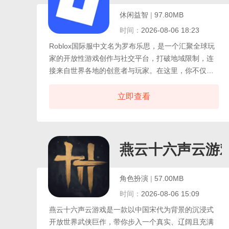
休闲益智
|
97.80MB
时间：
2026-08-06 18:23
Roblox国际服中文名为罗布乐思，是一个汇聚全球玩
家的开放性游戏创作与社交平台，打破地域限制，连
接来自世界各地的创意者与玩家。在这里，你不仅能
畅玩由用户自主开发的海量趣味游戏，更能释放想象
力，亲手打造属于自己的互动世界，平台涵盖多种类
立即查看
型的游戏体验，从冒险闯关、模拟经营、角色扮演到
解谜竞技、虚拟社交空间，内容包罗万象，持续更
新，满足不同年龄与兴趣群体的多样化需求。
燕云十六声云游
角色扮演
|
57.00MB
时间：
2026-08-06 15:09
燕云十六声云游戏是一款以中国宋代为背景的沉浸式
开放世界武侠巨作，带你步入一个真实、辽阔且充满