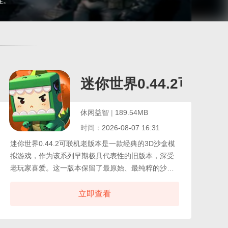
性。
化版
迷你世界0.44.2可联
休闲益智
|
189.54MB
时间：
2026-08-07 16:31
迷你世界0.44.2可联机老版本是一款经典的3D沙盒模
拟游戏，作为该系列早期极具代表性的旧版本，深受
老玩家喜爱。这一版本保留了最原始、最纯粹的沙盒
体验，没有繁琐的规则束缚，没有固定的玩法引导，
也无需进行实名认证，玩家下载安装后即可自由进入
立即查看
世界，随心所欲地进行创造、破坏、探索与冒险，在
这个像素风格的广阔世界中，你可以建造宏伟的城