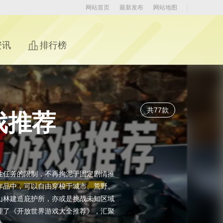
网站首页
最新发布
网站地图
资讯
排行榜
共77款
戏推荐
性任务的限制，不再拘泥于固定剧情推
作品中，可以自由穿梭于城市、荒野、
山林建造庇护所，亦或是挑战未知区域
理了《开放世界游戏大全推荐》，汇聚