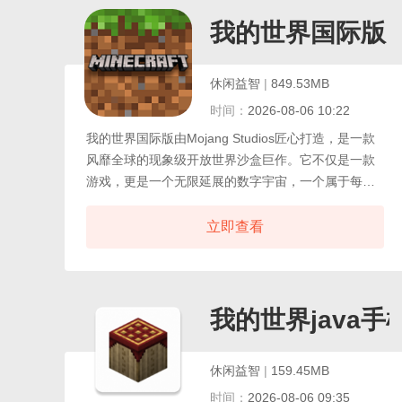
机甚至坦克穿梭于城市街头，探索海滩、码头、贫民
窟与豪华别墅等多样区域。
我的世界国际版
休闲益智
|
849.53MB
时间：
2026-08-06 10:22
我的世界国际版由Mojang Studios匠心打造，是一款
风靡全球的现象级开放世界沙盒巨作。它不仅是一款
游戏，更是一个无限延展的数字宇宙，一个属于每一
位玩家的自由创作舞台。在这里，没有预设的终点，
没有固定的规则，只有无尽的方块与无限的可能，世
立即查看
界由你定义，创造由心而生，踏入这片由像素构成的
广袤世界，你将开启一段充满奇遇的探索之旅。穿越
郁郁葱葱的森林，翻越白雪皑皑的山巅，潜入幽深黑
暗的洞穴，或在沙漠深处发现古老的遗迹。
我的世界java手
休闲益智
|
159.45MB
时间：
2026-08-06 09:35