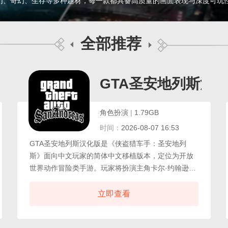
幻、奇幻、生存等多种题材，每一款都具备高质量的画面表现与深度可玩
全部推荐
GTA圣安地列斯汉
角色扮演
|
1.79GB
时间：
2026-08-07 16:53
GTA圣安地列斯汉化版是《侠盗猎车手：圣安地列
斯》面向中文玩家的简体中文移植版本，定位为开放
世界动作冒险类手游。玩家将扮演主角卡尔·约翰逊返
回洛圣都，在帮派冲突、警匪追逐与黑道势力交织的
叙事线中推进剧情。该版本对全部对话文本、任务提
立即查看
示与菜单界面进行了完整中文本地化，排除语言障碍
后可直接理解剧情走向与任务目标。GTA圣安地列斯