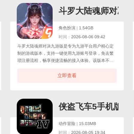
的角色，在哥谭街头进行潜行、追击与正面战斗。关
卡以任务章节的形式组织，玩家在格斗、潜行与解谜
斗罗大陆魂师对决九
之间切换，逐步还原电影中的关键段落，整体流程围
绕任务推进与城市探索展开。
角色扮演
|
1.54GB
时间：
2026-08-06 09:42
斗罗大陆魂师对决九游版是专为九游平台用户精心定
制的游戏版本，支持一键使用九游账号登录，免去繁
琐注册流程，畅享便捷流畅的接入体验。该版本不仅
继承了全平台的核心内容，更针对九游生态进行了优
化适配，确保稳定运行与快速更新，游戏深度还原经
立即查看
典IP《斗罗大陆》的宏大世界观与跌宕剧情，从圣魂
村的觉醒仪式到史莱克学院的热血成长，从武魂殿的
暗流涌动到海神岛的终极试炼，原作中的经典场景与
名场面悉数再现，带领玩家步入一个魂力奔涌、强者
机版
侠盗飞车5手机版
为尊的奇幻世界。
动作冒险
|
15.03MB
时间：
2026-08-05 19:34