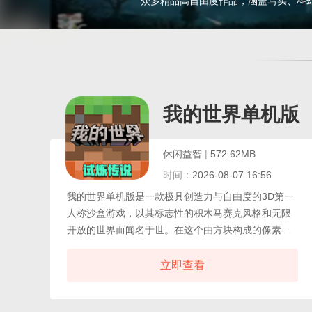
众多精品高自由度作品，涵盖写实、科
我的世界单机版
休闲益智
|
572.62MB
时间：
2026-08-07 16:56
我的世界单机版是一款极具创造力与自由度的3D第一
人称沙盒游戏，以其标志性的积木马赛克风格和无限
开放的世界而闻名于世。在这个由方块构成的像素化
三维空间中，玩家将化身为世界的探索者与缔造者，
拥有近乎无拘无束的权限，你可以一砖一瓦地建造宏
立即查看
伟城堡、未来都市甚至机械巨兽，也可以随心所欲地
挖掘、破坏地形，重塑山川湖海，真正体验“创造者”般