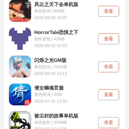
风云之天下会单机版
还原原作叙事节奏与剧情分支，彻底打破语言壁垒，
让玩家无需借助翻译工具，就能沉浸式体验国际优质
查看
角色扮演 | 80MB
RPG的剧情深度、角色魅力与世界观厚度。
2026-08-06 16:03
HorrorTale恐惧之下
查看
动作冒险 | 42MB
2026-08-05 16:53
闪烁之光GM版
查看
角色扮演 | 791MB
2026-08-05 13:12
倩女幽魂官服
查看
角色扮演 | 2GB
2026-07-31 13:04
被尘封的故事单机版
查看
休闲益智 | 939MB