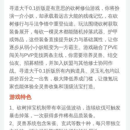
寻道大千0.1折版是有意思的砍树修仙游戏，你将扮
演一介小妖，却承载着远古大能的残魂记忆，在砍
树修行与斗法争锋中重登仙途。玩法围绕砍树获取
装备展开，每砍一棵灵木都能随机掉落武器、护甲
或饰品，这些装备直接提升妖力与基础属性，让你
逐步从弱小小妖蜕变为一方霸主。游戏融合了PVE
闯关与PVP竞技两条主线，你需要培养灵兽、结交
仙友、招募精怪，并加入妖盟与其他修士协同作
战。寻道大千0.1折版所有内购道具、灵玉礼包均以
原价百分之一出售，极大降低养成门槛，让微氪玩
家也能体验全灵兽收集和顶级法宝打造。
游戏特色
1、砍树掉宝机制带有幸运值波动，连续砍伐可触发
暴击掉落，一次获得多件稀有品质装备。
2、灵兽系统包含朱雀、玄武等数十种，每只带独立