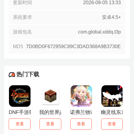
更新时间
2026-08-05 13:33
系统要求
安卓4.5+
游戏包名
com.global.xddq.t3p
MD5
7D0BD0F672959C89C3DAD368A9B3730E
热门下载
DNF手游韩服
我的世界java版
诺弗兰物语
幽灵线东京
查看
查看
查看
查看