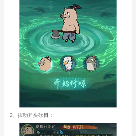
2、挥动斧头砍树；