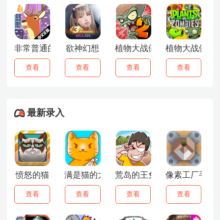
非常普通的鹿未来篇
欲神幻想
植物大战僵尸2存档版
植物大战僵尸D
查看
查看
查看
查看
最新录入
愤怒的猫
满是猫的大楼2
荒岛的王免广告版
像素工厂手机
查看
查看
查看
查看