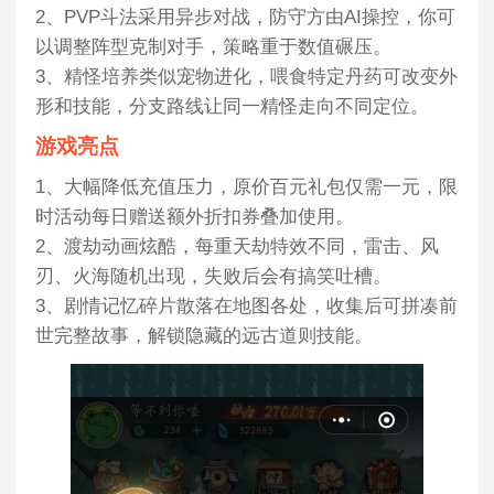
2、PVP斗法采用异步对战，防守方由AI操控，你可
以调整阵型克制对手，策略重于数值碾压。
3、精怪培养类似宠物进化，喂食特定丹药可改变外
形和技能，分支路线让同一精怪走向不同定位。
游戏亮点
1、大幅降低充值压力，原价百元礼包仅需一元，限
时活动每日赠送额外折扣券叠加使用。
2、渡劫动画炫酷，每重天劫特效不同，雷击、风
刃、火海随机出现，失败后会有搞笑吐槽。
3、剧情记忆碎片散落在地图各处，收集后可拼凑前
世完整故事，解锁隐藏的远古道则技能。