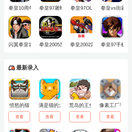
触屏搓招和手柄操作，手机屏幕上的虚拟按键缺少实体按
拳皇10周年纪念版
拳皇97屠蛇版无限气
拳皇97OL
拳皇vs街霸
键的物理反馈，但搓招指令和必杀技都能完整释放。
闪翼拳皇1.68
拳皇2005加强版
拳皇2002风云再起
拳皇97手机版
最新录入
愤怒的猫
满是猫的大楼2
荒岛的王免广告版
像素工厂手机
查看
查看
查看
查看