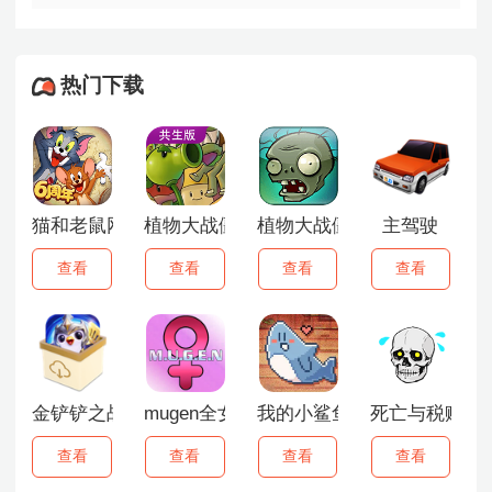
热门下载
猫和老鼠网易版
植物大战僵尸共生版2.0
植物大战僵尸1原版
主驾驶
查看
查看
查看
查看
金铲铲之战云游戏
mugen全女格斗
我的小鲨鱼
死亡与税赋
查看
查看
查看
查看