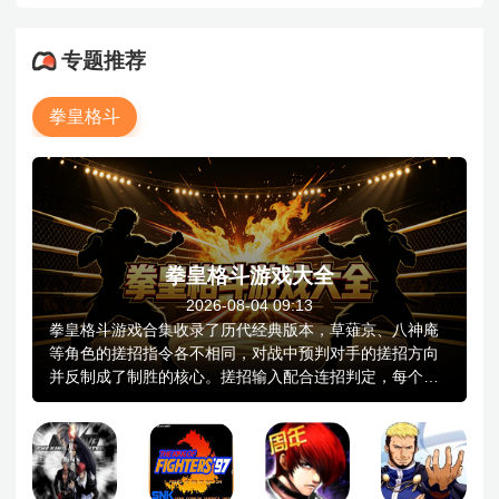
专题推荐
拳皇格斗
拳皇格斗游戏大全
2026-08-04 09:13
拳皇格斗游戏合集收录了历代经典版本，草薙京、八神庵
等角色的搓招指令各不相同，对战中预判对手的搓招方向
并反制成了制胜的核心。搓招输入配合连招判定，每个角
色都有一套固定的对战模式。不同角色的招式风格差异明
显，角色之间的对战策略选择因此大不相同。3v3组队战中
途可以切换角色，对手打出一套连招后换人压制是常见的
战术。拳皇格斗游戏手机版合集里既有2D经典画质版本，
也有3D建模升级的新作版本。单机经典拳皇格斗游戏适配