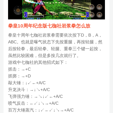
拳皇10周年纪念版七枷社岩浆拳怎么放
拳皇十周年七枷社岩浆拳需要依次按下D，B，A，
ABC。也就是曝气状态下先按重腿，再按轻腿，然
后按轻拳，最后轻拳、轻腿、重拳三个键一起按，
虽然比较困难，但是多按几次就行了。
游戏中七枷社的其他招式如下：
抓击：→+C
抓掷：→+D
敲大锤：↓↙←+A/C
升龙决斗：→↓↘+A/C
飞弹强力锤：→↘↓↙←+A/C
喷气反击：←↙↓↘→+A/C
百万大锤蒸汽：↓↙←↙↓↘→+A/C