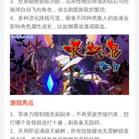
3、全屏吸附拾取功能，击杀怪物后掉落的钻石与经
验球自动飞向角色，省去跑图捡取的繁琐。
4、多种进化路线可选，吸食不同种类敌人的血液会
影响角色属性成长，比如侧重攻速或吸血。
游戏亮点
1、零体力限制随意刷副本，不再受疲劳值约束，想
打哪个首领就连打十遍，刷装备无阻碍。
2、开局即送满级天赋树，所有技能被动无需解锁直