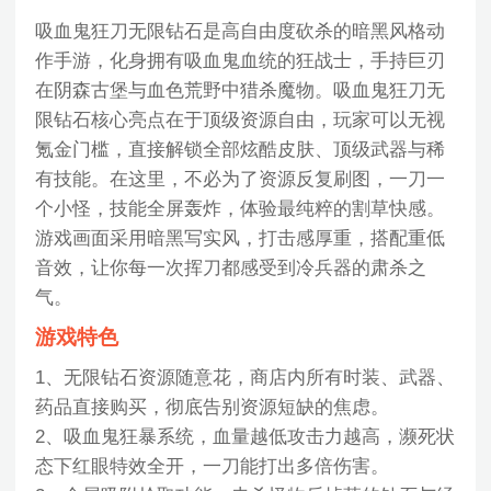
吸血鬼狂刀无限钻石是高自由度砍杀的暗黑风格动
作手游，化身拥有吸血鬼血统的狂战士，手持巨刃
在阴森古堡与血色荒野中猎杀魔物。吸血鬼狂刀无
限钻石核心亮点在于顶级资源自由，玩家可以无视
氪金门槛，直接解锁全部炫酷皮肤、顶级武器与稀
有技能。在这里，不必为了资源反复刷图，一刀一
个小怪，技能全屏轰炸，体验最纯粹的割草快感。
游戏画面采用暗黑写实风，打击感厚重，搭配重低
音效，让你每一次挥刀都感受到冷兵器的肃杀之
气。
游戏特色
1、无限钻石资源随意花，商店内所有时装、武器、
药品直接购买，彻底告别资源短缺的焦虑。
2、吸血鬼狂暴系统，血量越低攻击力越高，濒死状
态下红眼特效全开，一刀能打出多倍伤害。