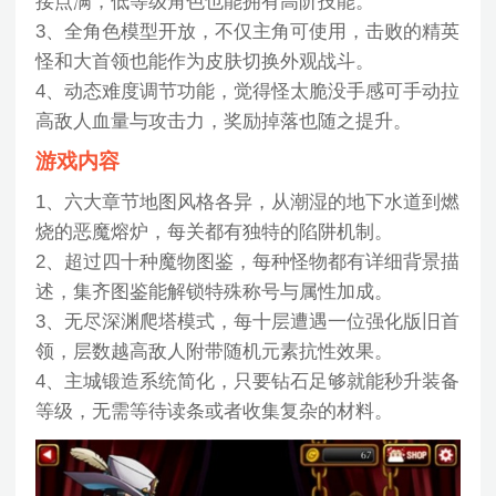
接点满，低等级角色也能拥有高阶技能。
3、全角色模型开放，不仅主角可使用，击败的精英
怪和大首领也能作为皮肤切换外观战斗。
4、动态难度调节功能，觉得怪太脆没手感可手动拉
高敌人血量与攻击力，奖励掉落也随之提升。
游戏内容
1、六大章节地图风格各异，从潮湿的地下水道到燃
烧的恶魔熔炉，每关都有独特的陷阱机制。
2、超过四十种魔物图鉴，每种怪物都有详细背景描
述，集齐图鉴能解锁特殊称号与属性加成。
3、无尽深渊爬塔模式，每十层遭遇一位强化版旧首
领，层数越高敌人附带随机元素抗性效果。
4、主城锻造系统简化，只要钻石足够就能秒升装备
等级，无需等待读条或者收集复杂的材料。