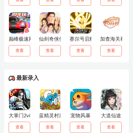
巅峰极速网易版
仙剑奇侠传1
赛尔号启航手游
加查海关和咖
查看
查看
查看
查看
最新录入
大掌门2vivo版
蓝精灵村庄中文版
宠物风暴
大道仙途
查看
查看
查看
查看