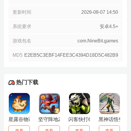
更新时间
2026-08-07 14:50
系统要求
安卓4.5+
游戏包名
com.NineBit.games
MD5
E2EB5C3EBF14FEE3C4394D18D5C482B9
热门下载
星露谷物语1.6.15手机版
坚守阵地2安卓版
闪客快打6手机版
黑神话悟空手
查看
查看
查看
查看