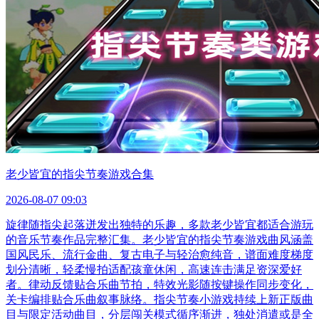
老少皆宜的指尖节奏游戏合集
2026-08-07 09:03
旋律随指尖起落迸发出独特的乐趣，多款老少皆宜都适合游玩
的音乐节奏作品完整汇集。老少皆宜的指尖节奏游戏曲风涵盖
国风民乐、流行金曲、复古电子与轻治愈纯音，谱面难度梯度
划分清晰，轻柔慢拍适配孩童休闲，高速连击满足资深爱好
者。律动反馈贴合乐曲节拍，特效光影随按键操作同步变化，
关卡编排贴合乐曲叙事脉络。指尖节奏小游戏持续上新正版曲
目与限定活动曲目，分层闯关模式循序渐进，独处消遣或是全