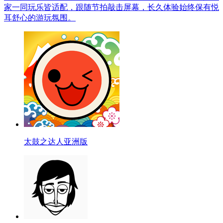
家一同玩乐皆适配，跟随节拍敲击屏幕，长久体验始终保有悦
耳舒心的游玩氛围。
太鼓之达人亚洲版