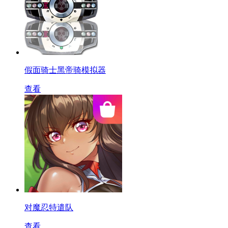
假面骑士黑帝骑模拟器
查看
对魔忍特遣队
查看