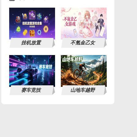
挂机放置
不氪金乙女
赛车竞技
山地车越野