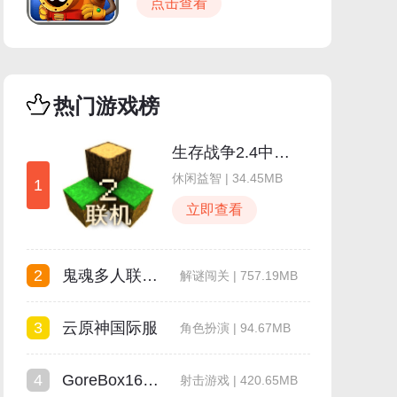
点击查看
热门游戏榜
生存战争2.4中文版
休闲益智 | 34.45MB
1
立即查看
2
鬼魂多人联机版
解谜闯关 | 757.19MB
3
云原神国际服
角色扮演 | 94.67MB
4
GoreBox16.0最新版本
射击游戏 | 420.65MB