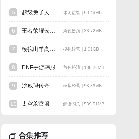
5
超级兔子人双人手机版
休闲益智 | 63.48MB
6
王者荣耀云游戏
角色扮演 | 36.72MB
7
模拟山羊高级版
模拟经营 | 1.01GB
8
DNF手游韩服
角色扮演 | 138.26MB
9
沙威玛传奇
模拟经营 | 93.36MB
10
太空杀官服
解谜闯关 | 589.51MB
合集推荐