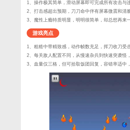
1、操作极其简单，滑动屏幕即可完成所有攻击与
2、打击感超出预期，刀刀命中伴有屏幕微震和清
3、魔性上瘾特质明显，明明很简单，却总想再来
游戏亮点
1、粗糙中带精致感，动作帧数充足，挥刀收刀受
2、每关敌人配置不同，从慢速杂兵到快速突袭怪
3、血量仅三格，但可拾取饭团回复，容错率适中