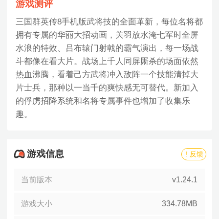
游戏测评
三国群英传8手机版武将技的全面革新，每位名将都
拥有专属的华丽大招动画，关羽放水淹七军时全屏
水浪的特效、吕布辕门射戟的霸气演出，每一场战
斗都像在看大片。战场上千人同屏厮杀的场面依然
热血沸腾，看着己方武将冲入敌阵一个技能清掉大
片士兵，那种以一当千的爽快感无可替代。新加入
的俘虏招降系统和名将专属事件也增加了收集乐
趣。
游戏信息
! 反馈
当前版本
v1.24.1
游戏大小
334.78MB