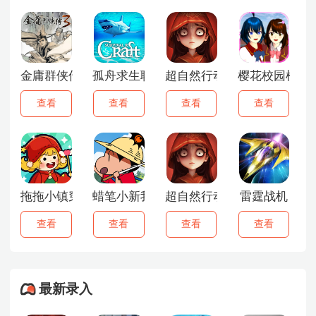
金庸群侠传3重制版
孤舟求生联机版
超自然行动组
樱花校园模拟器1.
查看
查看
查看
查看
拖拖小镇穿越忙碌的世界
蜡笔小新我与博士的暑假
超自然行动组云玩版
雷霆战机
查看
查看
查看
查看
最新录入