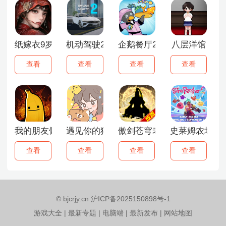
纸嫁衣9罗浮梦
机动驾驶2
企鹅餐厅2中文版
八层洋馆
查看
查看
查看
查看
我的朋友佩德罗手机版
遇见你的猫
傲剑苍穹老版本
史莱姆农场2
查看
查看
查看
查看
© bjcrjy.cn 沪ICP备2025150898号-1
游戏大全
|
最新专题
|
电脑端
|
最新发布
|
网站地图