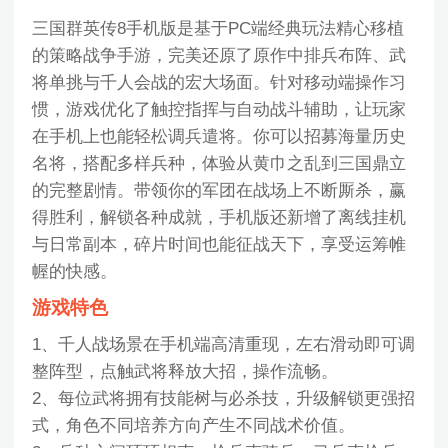
三国群英传8手机版是基于PC端经典玩法精心移植
的策略战争手游，完美还原了原作中排兵布阵、武
将单挑与千人会战的宏大场面。针对移动端操作习
惯，游戏优化了触控指挥与自动战斗辅助，让玩家
在手机上也能轻松调兵遣将。你可以招募海量历史
名将，搭配多样兵种，体验从黄巾之乱到三国鼎立
的完整剧情。带领你的军团在战场上不断厮杀，赢
得胜利，解锁各种成就，手机版还新增了离线挂机
与日常副本，碎片时间也能征战天下，享受运筹帷
幄的快感。
游戏特色
1、千人战场景在手机端高清重现，左右滑动即可调
整阵型，点触武将释放大招，操作流畅。
2、每位武将拥有技能树与必杀技，升级解锁更强招
式，角色不同培养方向产生不同战术价值。