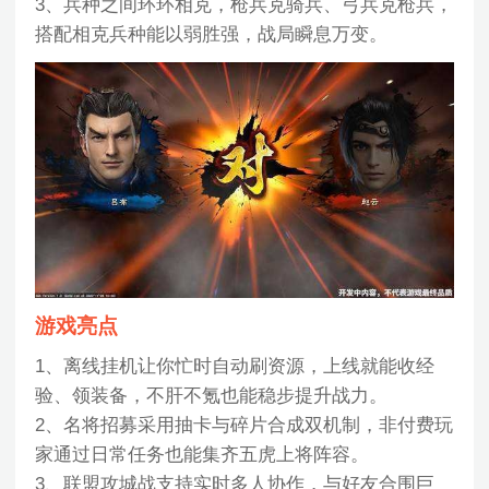
3、兵种之间环环相克，枪兵克骑兵、弓兵克枪兵，
搭配相克兵种能以弱胜强，战局瞬息万变。
游戏亮点
1、离线挂机让你忙时自动刷资源，上线就能收经
验、领装备，不肝不氪也能稳步提升战力。
2、名将招募采用抽卡与碎片合成双机制，非付费玩
家通过日常任务也能集齐五虎上将阵容。
3、联盟攻城战支持实时多人协作，与好友合围巨