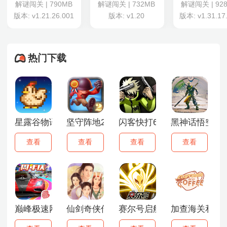
解谜闯关 | 790MB
解谜闯关 | 732MB
解谜闯关 | 92
版本: v1.21.26.001
版本: v1.20
版本: v1.31.17
热门下载
星露谷物语1.6.15手机版
坚守阵地2安卓版
闪客快打6手机版
黑神话悟空手
查看
查看
查看
查看
巅峰极速网易版
仙剑奇侠传1
赛尔号启航手游
加查海关和咖