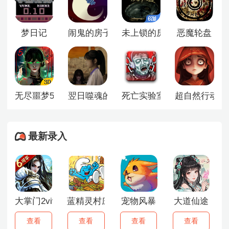
个角落，寻找线索、解开谜题、躲避或对抗潜藏在阴影中
的恐怖存在。每一次脚步的迈进都伴随着心跳的加速，每
一道门后都可能隐藏着意想不到的惊吓。
梦日记
闹鬼的房子
未上锁的房间2汉化版
恶魔轮盘
无尽噩梦5怨灵咒
翌日噬魂的校怨
死亡实验室
超自然行动组
最新录入
大掌门2vivo版
蓝精灵村庄中文版
宠物风暴
大道仙途
查看
查看
查看
查看