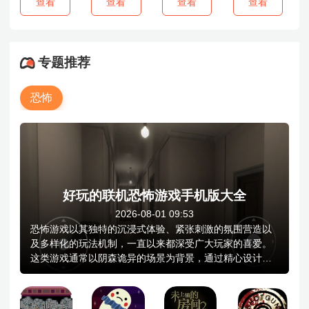
查看
查看
查看
查看
专题推荐
恐怖
好玩的联机恐怖游戏手机版大全
2026-08-01 09:53
恐怖游戏以其独特的沉浸式体验、紧张刺激的氛围营造以
及多样化的玩法机制，一直以来都深受广大玩家的喜爱。
这类游戏通常以阴森诡异的场景为背景，通过精心设计的
音效、光影效果与剧情推进，营造出令人毛骨悚然的紧张
感，让玩家仿佛置身于一个充满未知与危险的恐怖世界，
在黑暗压抑的环境中，玩家需要鼓起勇气，深入探索每一