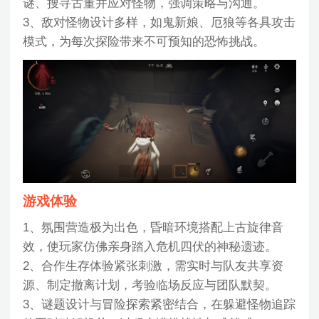
谜、搜寻古董并应对怪物，强调策略与沟通。
3、敌对怪物设计多样，如鬼新娘、厄狼等各具攻击
模式，为每次探险带来不可预知的恐怖挑战。
游戏体验
1、氛围营造极为出色，昏暗环境搭配上古旋律音
效，使玩家仿佛亲身踏入危机四伏的神秘遗迹。
2、合作生存体验紧张刺激，需实时与队友共享资
源、制定撤离计划，考验临场反应与团队默契。
3、谜题设计与冒险探索紧密结合，在躲避怪物追踪