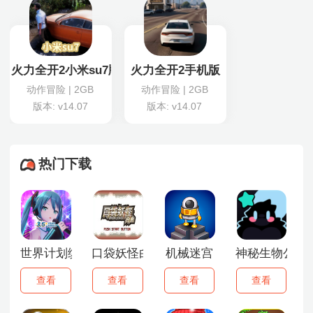
火力全开2小米su7版
火力全开2手机版
动作冒险 | 2GB
动作冒险 | 2GB
版本: v14.07
版本: v14.07
热门下载
世界计划缤纷舞台国际服
口袋妖怪白金
机械迷宫
神秘生物公园
查看
查看
查看
查看