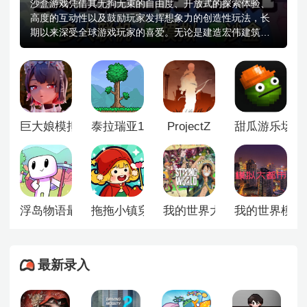
沙盒游戏凭借其无拘无束的自由度、开放式的探索体验、
高度的互动性以及鼓励玩家发挥想象力的创造性玩法，长
期以来深受全球游戏玩家的喜爱。无论是建造宏伟建筑、
探索未知世界，还是设计复杂机关、创造独特生态，沙盒
类游戏为玩家提供了一个可以自由表达、随心创造的虚拟
舞台，让每个人都能成为自己世界的主宰，为了帮助广大
玩家更便捷地发现和选择优质沙盒手游，本站小编特别精
心整理并推出了【沙盒游戏大全】专题合集。本合集汇聚
了当前人气高、口碑好、可玩性强的一系列热门沙盒类移
巨大娘模拟器
泰拉瑞亚1.3老版本
ProjectZ
甜瓜游乐场12.
动游戏，涵盖经典之作与创新佳作，致力于为不同年龄层
和兴趣偏好的玩家提供丰富多样的选择。
浮岛物语最新版
拖拖小镇穿越忙碌的世界
我的世界大航海时代
我的世界模拟
最新录入