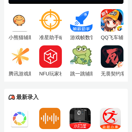
种功能，如自动完成日常任务、智能挂机刷怪、一键执行
复杂连招、优化游戏界面布局以及自定义快捷操作流程
等，能够显著减少重复性手动操作，降低上手难度，尤其
适合时间有限或希望提升效率的玩家，部分辅助工具还支
持对游戏交互逻辑进行个性化调整。
小熊猫辅助器超自然游戏包
准星助手瞄准器十字架
游戏帧数管家90FPS
QQ飞车辅助
腾讯游戏助手
NFU玩家社区
跳一跳辅助神器
无畏契约掌上
最新录入