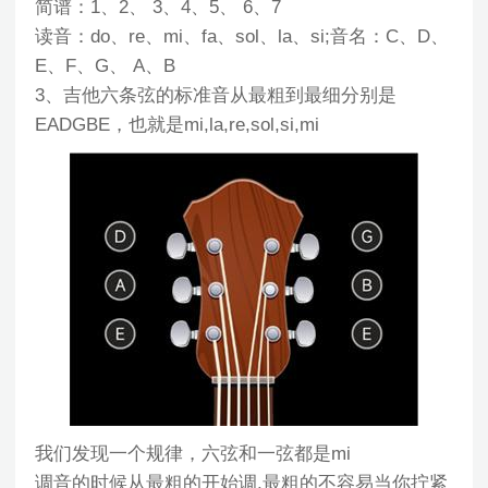
简谱：1、2、 3、4、5、 6、7
读音：do、re、mi、fa、sol、la、si;音名：C、D、
E、F、G、 A、B
3、吉他六条弦的标准音从最粗到最细分别是
EADGBE，也就是mi,la,re,sol,si,mi
我们发现一个规律，六弦和一弦都是mi
调音的时候从最粗的开始调,最粗的不容易当你拧紧