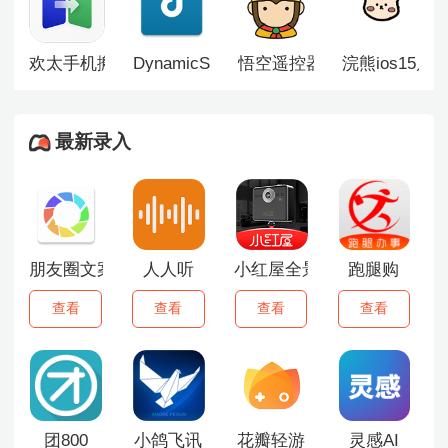
欢太手机搬家最新版
DynamicSpot灵动岛
悟空遥控器旧版本
浣熊ios15启
最新录入
朋友圈文案助手
人人听
小红屋全景相机
跑腿购
查看
查看
查看
查看
团800
小鸽飞讯
花瓣轻游
灵感AI