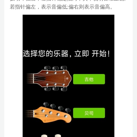
若指针偏左，表示音偏低;偏右则表示音偏高。