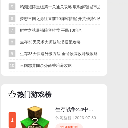
5
鸣潮矩阵重组第一关通关攻略 联动解谜城市之光怎么过
6
梦想三国之勇往直前T0阵容搭配 开荒强势组合
7
时空之弦最强阵容推荐 平民T0组合
8
生存33天忍术大师技能书搭配攻略
9
生存33天快速升级方法 全阶段高效冲级攻略
10
三国志异闻录孙尚香培养攻略
热门游戏榜
生存战争2.4中文版
休闲益智 | 2026-07-30
1
立即查看