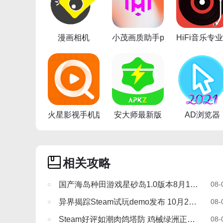
漫画相机
小茂画质助手pro
HiFi音乐专
火星影视手机版
安大师最新版
AD浏览器
相关攻略
国产海岛种田游戏星砂岛1.0版本8月18日正式上线
08-
异界揭踪Steam试玩demo发布 10月29日多平台发售
08-
Steam好评如潮肉鸽塔防 鸡械绿洲正式登陆移动端
08-