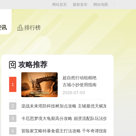
网站首页
最新发布
网站地图
资讯
排行榜
攻略推荐
超自然行动组精绝
1
古城小抄使用指南
极限地图宝箱路线
2026-07-03
详解
2
逆战未来塔防科技树加点攻略 主辅最优天赋加点路线
3
卡厄思梦境大龟裂高分攻略 崩溃流配队玩法技巧
4
冒险家艾略特暴食霸主打法攻略 千年奇谭技能拆解无伤打法