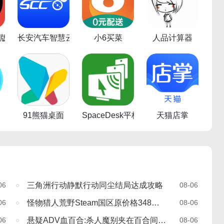
业版
长安汽车智慧云控
小6买菜
人品计算器
91熊猫桌面
SpaceDesk平板端
天猫店掌
06
三角洲行动静默行动同尘结局达成攻略
08-06
06
怪物猎人荒野Steam国区原价格348元永降价至198元
08-06
06
悬疑ADV血百合:杀人魔别夹在百合间9月15日推出
08-06